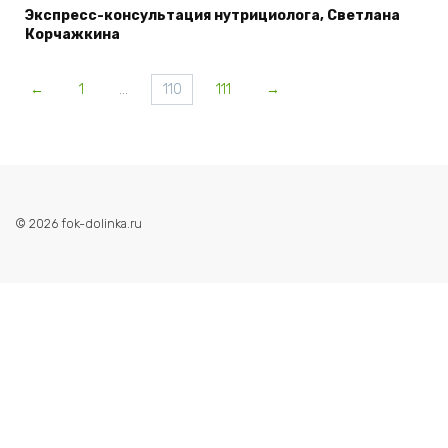
Экспресс-консультация нутрициолога, Светлана
Корчажкина
←
1
…
110
111
→
© 2026 fok-dolinka.ru