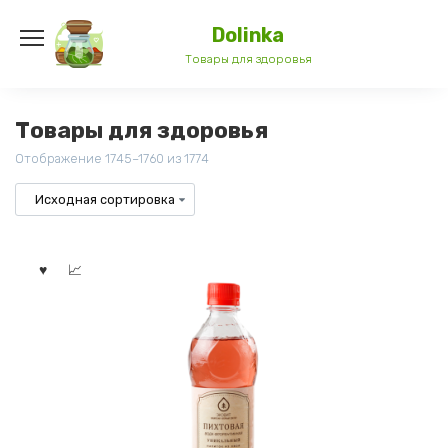
Перейти
к
Dolinka
содержанию
Товары для здоровья
Товары для здоровья
Отображение 1745–1760 из 1774