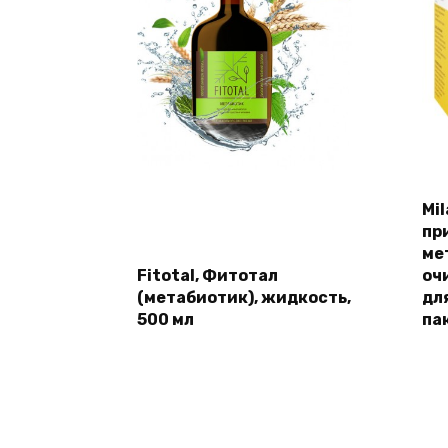
Mi
пр
ме
Fitotal, Фитотал
оч
(метабиотик), жидкость,
дл
500 мл
па