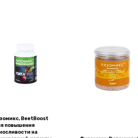
зомикс, BeetBoost
ля повышения
носливости на