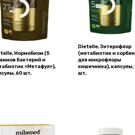
Dietelle, Энтерофлор
telle, Нормобиом (5
(метабиотик и сорбен
аммов бактерий и
для микрофлоры
табиотик «Метафул»),
кишечника), капсулы,
псулы, 60 шт.
шт.