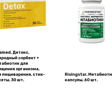
lamed, Детокс,
иродный сорбент +
табиотик для
ищения организма,
я пищеварения, стик-
Risingstar, Метабиоти
кеты, 30 шт.
капсулы, 60 шт.