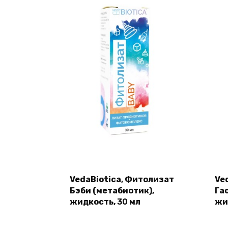
VedaBiotica, Фитолизат
Ve
Бэби (метабиотик),
Га
жидкость, 30 мл
жи