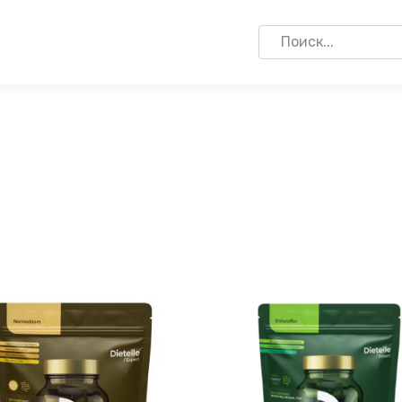
Search
for: