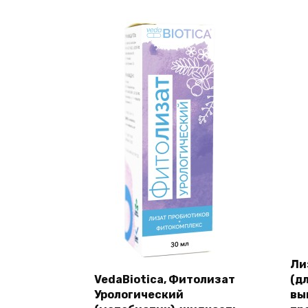
Ли
VedaBiotica, Фитолизат
(д
Урологический
вы