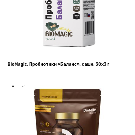
BioMagic, Пробиотики «Баланс», саше, 30х3 г