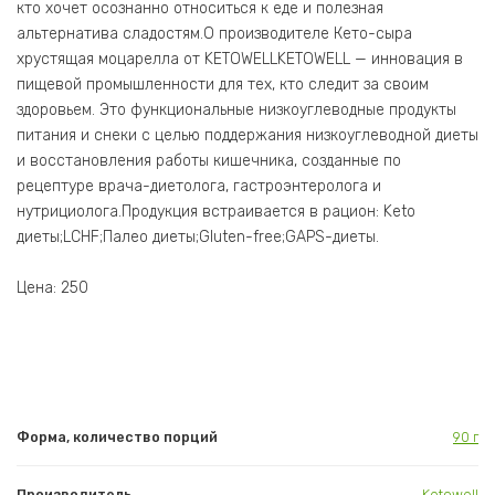
кто хочет осознанно относиться к еде и полезная
альтернатива сладостям.О производителе Кето-сыра
хрустящая моцарелла от KETOWELLKETOWELL — инновация в
пищевой промышленности для тех, кто следит за своим
здоровьем. Это функциональные низкоуглеводные продукты
питания и снеки с целью поддержания низкоуглеводной диеты
и восстановления работы кишечника, созданные по
рецептуре врача-диетолога, гастроэнтеролога и
нутрициолога.Продукция встраивается в рацион: Keto
диеты;LCHF;Палео диеты;Gluten-free;GAPS-диеты.
Цена: 250
Форма, количество порций
90 г
Производитель
Ketowell