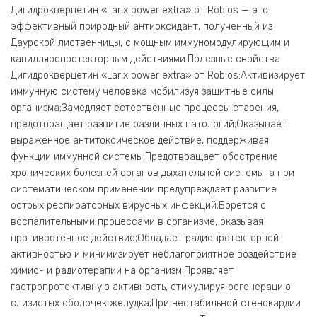
Дигидрокверцетин «Larix power extra» от Robios — это
эффективный природный антиоксидант, полученный из
Даурской лиственницы, с мощным иммуномодулирующим и
капилляропротекторным действиями.Полезные свойства
Дигидрокверцетин «Larix power extra» от Robios:Активизирует
иммунную систему человека мобилизуя защитные силы
организма;Замедляет естественные процессы старения,
предотвращает развитие различных патологий;Оказывает
выраженное антитоксическое действие, поддерживая
функции иммунной системы;Предотвращает обострение
хронических болезней органов дыхательной системы, а при
систематическом применении предупреждает развитие
острых респираторных вирусных инфекций;Борется с
воспалительными процессами в организме, оказывая
противоотечное действие;Обладает радиопротекторной
активностью и минимизирует неблагоприятное воздействие
химио- и радиотерапии на организм;Проявляет
гастропротективную активность, стимулируя регенерацию
слизистых оболочек желудка;При нестабильной стенокардии