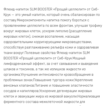
Флюид-напиток SLIM BOOSTER «Прощай целлюлит» от Сиб-
Крук — это умный напиток, который очень сбалансирован по
составу.Микрокомпоненты напитка помогу бороться с
проявлениями целлюлита по всем фронтам, улучшая трофику
вокруг жировых клеток, ускоряя липолиз (расщепление
жировых клеток), снижая воспаление, насыщая
оздоровительными корригирующими микровеществами,
способствуя разглаживанию рельефа кожи и оздоравливая
ткани вокруг.Полезные свойства Флюид-напиток SLIM
BOOSTER «Прощай целлюлит» от Сиб-Крук:Мощный
лимфодренажный эффект, за счет связывания и выведения
шлаков и токсинов, а так же излишков жидкости из
организма;Улучшение интенсивности кровообращения в
проблемных зонах;Повышение тургора кожи;Укрепление
венозных клапанов;Питание и повышение эластичности
сосудов и капилляров;Ускорение дегенерации жировых
клеток и эвакуации жира из жировой вакуоли;Нормализация
ферментного состава межклеточной жидкости для