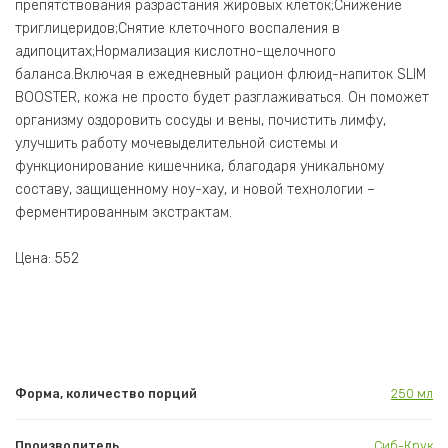
препятствования разрастания жировых клеток;Снижение
триглицеридов;Снятие клеточного воспаления в
адипоцитах;Нормализация кислотно-щелочного
баланса.Включая в ежедневный рацион флюид-напиток SLIM
BOOSTER, кожа не просто будет разглаживаться. Он поможет
организму оздоровить сосуды и вены, почистить лимфу,
улучшить работу мочевыделительной системы и
функционирование кишечника, благодаря уникальному
составу, защищенному ноу-хау, и новой технологии –
ферментированным экстрактам.
Цена: 552
Форма, количество порций
250 мл
Производитель
Сиб-Крук