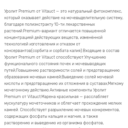
Уролит Premium от Vitauct — это натуральный фитокомплекс,
который оказывает действие на мочевыделительную систему,
благодаря полиэкстракту 10-ти лекарственных
растений.Premium-вариант отличается повышенной
концентрацией действующих веществ, изменённой
технологией изготовления и отказом от
консервантов(сорбита и сорбата калия).Входящие в состав
Уролит Premium от Vitauct способствуют:Улучшению
функционального состояния почек и мочевыводящих
путей;Повышению растворимости солей и предотвращению
образования мочевых камней;Выведению солей мочевой
кислоты и предотвращению их отложения в суставах;Мягкому
мочегонному действию.Активные компоненты Уролит
Premium от Vitauct:Марена красильная — расслабляет
мускулатуру мочеточников и облегчает прохождение мелких
камней. Способствует разрыхлению мочевых конкрементов,
содержащих фосфаты кальция и магния, а также
растворению и выведению из организма фосфатов,