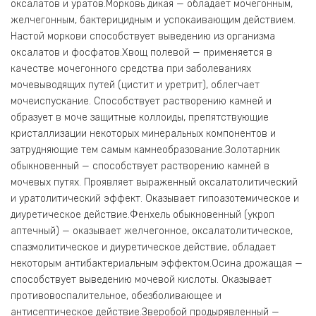
оксалатов и уратов.Морковь дикая — обладает мочегонным,
желчегонным, бактерицидным и успокаивающим действием.
Настой моркови способствует выведению из организма
оксалатов и фосфатов.Хвощ полевой — применяется в
качестве мочегонного средства при заболеваниях
мочевыводящих путей (цистит и уретрит), облегчает
мочеиспускание. Способствует растворению камней и
образует в моче защитные коллоиды, препятствующие
кристаллизации некоторых минеральных компонентов и
затрудняющие тем самым камнеобразование.Золотарник
обыкновенный — способствует растворению камней в
мочевых путях. Проявляет выраженный оксалатолитический
и уратолитический эффект. Оказывает гипоазотемическое и
диуретическое действие.Фенхель обыкновенный (укроп
аптечный) — оказывает желчегонное, оксалатолитическое,
спазмолитическое и диуретическое действие, обладает
некоторым антибактериальным эффектом.Осина дрожащая —
способствует выведению мочевой кислоты. Оказывает
противовоспалительное, обезболивающее и
антисептическое действие.Зверобой продырявленный —