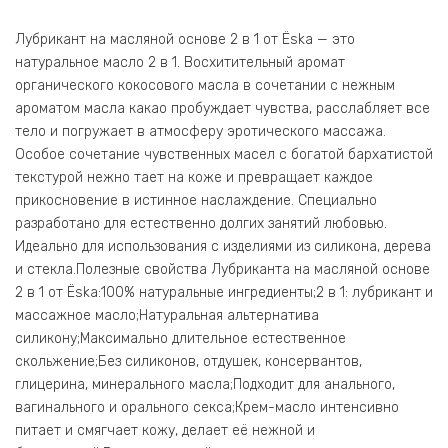
Лубрикант на масляной основе 2 в 1 от Ёska — это
натуральное масло 2 в 1. Восхитительный аромат
органического кокосового масла в сочетании с нежным
ароматом масла какао пробуждает чувства, расслабляет все
тело и погружает в атмосферу эротического массажа.
Особое сочетание чувственных масел с богатой бархатистой
текстурой нежно тает на коже и превращает каждое
прикосновение в истинное наслаждение. Специально
разработано для естественно долгих занятий любовью.
Идеально для использования с изделиями из силикона, дерева
и стекла.Полезные свойства Лубриканта на масляной основе
2 в 1 от Ёska:100% натуральные ингредиенты;2 в 1: лубрикант и
массажное масло;Натуральная альтернатива
силикону;Максимально длительное естественное
скольжение;Без силиконов, отдушек, консервантов,
глицерина, минерального масла;Подходит для анального,
вагинального и орального секса;Крем-масло интенсивно
питает и смягчает кожу, делает её нежной и