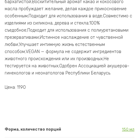
бархатистой;Восхитительный аромат какао и кокосового
масла пробуждает желание, делая каждое прикосновение
особенным;Подходит для использования в воде;Совместимо с
изделиями из силикона, дерева и стекла;100%
съедобное;Подходит для использования с полиуретановыми
презервативами;Истинное наслаждение от чувственной
любви;Улучшает интимную жизнь естественным
способом;VEGAN — формула не содержит ингредиентов
животного происхождения или их производных;Не
тестируется на животных;Одобрен Ассоциацией акушеров-
гинекологов и неонатологов Республики Беларусь.
Цена: 1190
Форма, количество порций
150 мл