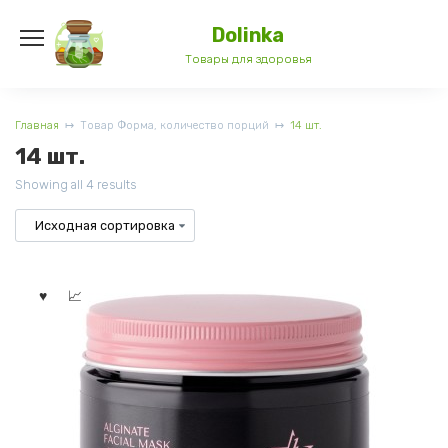
Перейти
к
Dolinka
содержанию
Товары для здоровья
Главная
Товар Форма, количество порций
14 шт.
14 шт.
Showing all 4 results