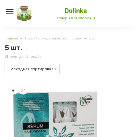
Перейти
к
Dolinka
содержанию
Товары для здоровья
Главная
Товар Форма, количество порций
5 шт.
5 шт.
Showing all 2 results