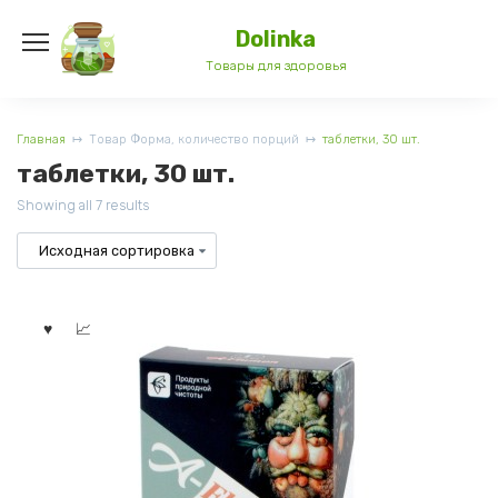
Перейти
к
Dolinka
содержанию
Товары для здоровья
Главная
Товар Форма, количество порций
таблетки, 30 шт.
таблетки, 30 шт.
Showing all 7 results