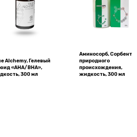
Аминосорб, Сорбент
ue Alchemy, Гелевый
природного
юид «AHA/BHA»,
происхождения,
дкость, 300 мл
жидкость, 300 мл