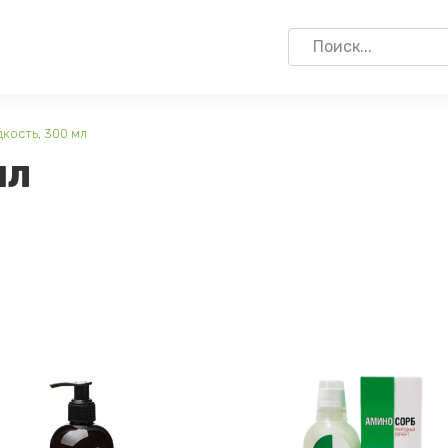
Search
for:
кость, 300 мл
мл