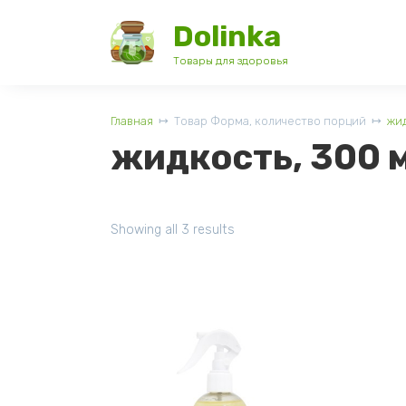
Перейти
Dolinka
к
содержанию
Товары для здоровья
Главная
Товар Форма, количество порций
жид
жидкость, 300 
Showing all 3 results