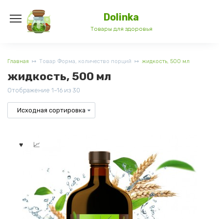
Перейти
к
Dolinka
содержанию
Товары для здоровья
Главная
Товар Форма, количество порций
жидкость, 500 мл
жидкость, 500 мл
Отображение 1–16 из 30