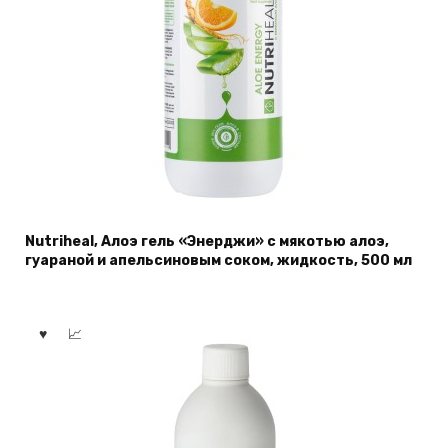
Nutriheal, Алоэ гель «Энерджи» с мякотью алоэ,
гуараной и апельсиновым соком, жидкость, 500 мл