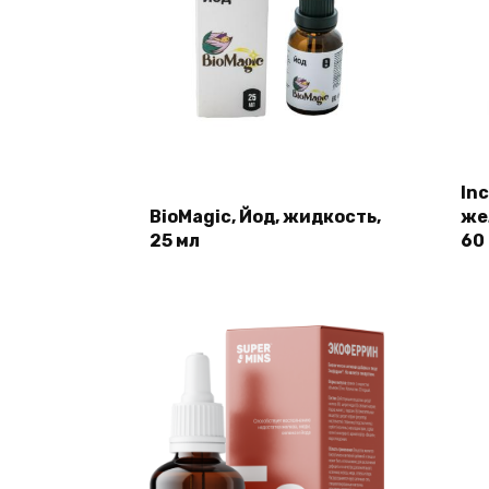
In
BioMagic, Йод, жидкость,
же
25 мл
60