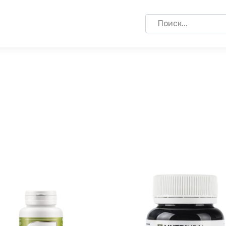
Search
for: