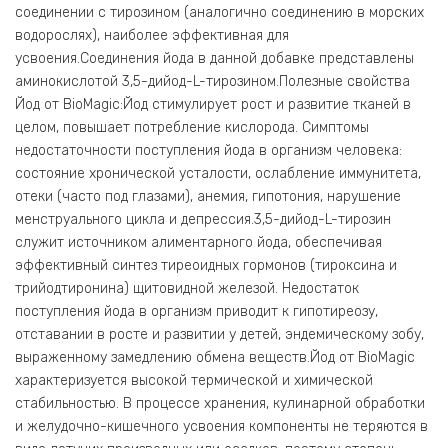
соединении с тирозином (аналогично соединению в морских
водорослях), наиболее эффективная для
усвоения.Соединения йода в данной добавке представлены
аминокислотой 3,5-дийод-L-тирозином.Полезные свойства
Йод от BioMagic:Йод стимулирует рост и развитие тканей в
целом, повышает потребление кислорода. Симптомы
недостаточности поступления йода в организм человека:
состояние хронической усталости, ослабление иммунитета,
отеки (часто под глазами), анемия, гипотония, нарушение
менструального цикла и депрессия.3,5-дийод-L-тирозин
служит источником алиментарного йода, обеспечивая
эффективный синтез тиреоидных гормонов (тироксина и
трийодтиронина) щитовидной железой. Недостаток
поступления йода в организм приводит к гипотиреозу,
отставании в росте и развитии у детей, эндемическому зобу,
выраженному замедлению обмена веществ.Йод от BioMagic
характеризуется высокой термической и химической
стабильностью. В процессе хранения, кулинарной обработки
и желудочно-кишечного усвоения компоненты не теряются в