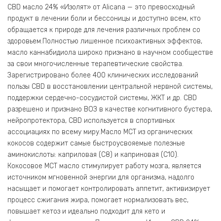
CBD масло 24% «Изолят» от Alicana — это превосходный
продукт в лечении боли и бессоницы и доступно всем, кто
обращается к природе для лечения различных проблем со
здоровьем.Полностью лишенное психоактивных эффектов,
масло каннабидиола широко признано в научном сообществе
за свои многочисленные терапевтические свойства.
Зарегистрировано более 400 клинических исследований
пользы CBD в восстановлении центральной нервной системы,
поддержки сердечно-сосудистой системы, ЖКТ и др. CBD
разрешено и признано ВОЗ в качестве когнитивного бустера,
нейропротектора, CBD используется в спортивных
ассоциациях по всему миру.Масло МСТ из органических
кокосов содержит самые быстроусвояемые полезные
аминокислоты: каприловая (С8) и каприновая (С10).
Кокосовое МСТ масло стимулирует работу мозга, является
источником мгновенной энергии для организма, надолго
насыщает и помогает контролировать аппетит, активизирует
процесс сжигания жира, помогает нормализовать вес,
повышает кетоз и идеально подходит для кето и