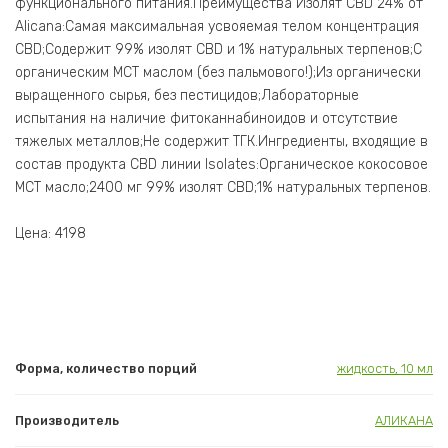
функционального питания.Преимущества Изолят CBD 24% от
Alicana:Самая максимальная усвояемая телом концентрация
CBD;Содержит 99% изолят СBD и 1% натуральных терпенов;С
органическим MCT маслом (без пальмового!);Из органически
выращенного сырья, без пестицидов;Лабораторные
испытания на наличие фитоканнабиноидов и отсутствие
тяжелых металлов;Не содержит ТГК.Ингредиенты, входящие в
состав продукта CBD линии Isolates:Органическое кокосовое
MCT масло;2400 мг 99% изолят СBD;1% натуральных терпенов.
Цена: 4198
Форма, количество порций
жидкость, 10 мл
Производитель
АЛИКАНА