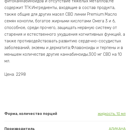
фитоканнабиноидов и отсутствие тяжелых металлов;Не
содержит ТГК.Ингредиенты, входящие в состав продукта,
также общие для других масел CBD линии Premium:Масло
семян конопли, богатое жирными кислотами Омега 3 и 6,
способное, среди прочего, защищать нервную систему от
старения и естественного ухудшения когнитивных функций, а
также противодействовать развитию сердечно-сосудистых
заболеваний, экземы и дерматита;Флавоноиды и терпены и в
меньшем количестве другие каннабиноиды;300 мг CBD на 10
мл.
Цена: 2298
Форма, количество порций
жидкость, 10 мл
Производитель
АЛИКАНА