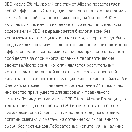
CBD масло 3% «Широкий спектр» от Alicana представляет
собой эффективный метод для восстановления релаксации и
снятия беспокойства после тяжелого дня.Масло с 300 мг
активных ингредиентов извлекается из конопли с высоким
содержанием CBD и выращивается биологически без
использования пестицидов или веществ, которые могут быть
вредными для организма.Полностью лишенное психоактивных
эффектов, масло каннабидиола широко признано в научном
сообществе за свои многочисленные терапевтические
свойства.Масло семян конопли является растительным
источником линоленовой кислоты и альфа-линоленовой
кислоты, а также соответствующих жирных кислот Омега-6 и
Омега-3, которые в правильном соотношении 3:1 предлагают
множество преимуществ для здоровья и правильного
питания.Преимущества масла CBD 3% от Alicana:Подходит для
тех, кто никогда не пробовал CBD и хочет начать с более
низкой дозировки;С конопляным маслом холодного отжима,
богатым омега-3 и омега-6;Из органически выращенного
сырья, без пестицидов;Лабораторные испытания на наличие