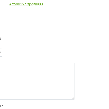
Алтайские традиции
в
il
*