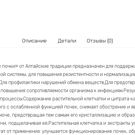
Описание
Детали
Отзывы (0)
 почки» от Алтайские традиции предназначен для поддерж
ой системы, для повышения резистентности и нормализаци
Для профилактики нарушений обмена веществ;Для предотвр
 повышения сопротивляемости организма к инфекциям.Резу
процессы;Содержание растительной клетчатки и цитрата ка
го с ослабленной функцией почек, снимает обострение и 
 моче, предотвращая тем самым его кристаллизацию и образ
и, подщелачивая её;Растительная клетчатка и экстракты у
тат от применения: улучшается функционирование почек, о