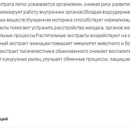
итрата легко усваивается организмом, снижая риск развит
билизирует работу внутренних органов;Обладая водоудерж
ных веществ;Улучшенная моторика способствует нормализ
акты помогают устранить расстройства желудка, органов же
льные процессы;Растительные экстракты воздействуют на о
ный экстракт эхинацеи повышает иммунитет животного и бор
экстракт тысячелистника обыкновенного снижает воспалит
т кукурузных рылец улучшает обменные процессы, защищает
рций