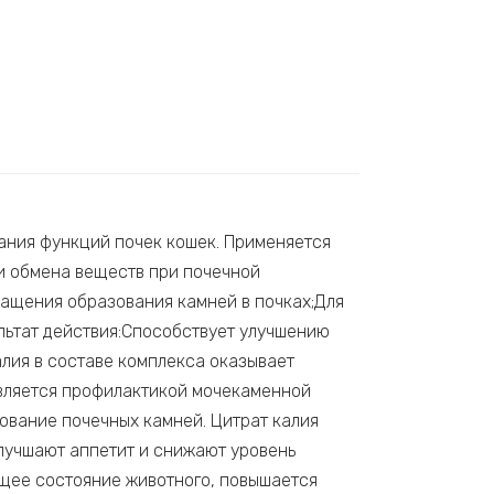
ания функций почек кошек. Применяется
и обмена веществ при почечной
ащения образования камней в почках;Для
льтат действия:Способствует улучшению
лия в составе комплекса оказывает
является профилактикой мочекаменной
ование почечных камней. Цитрат калия
лучшают аппетит и снижают уровень
бщее состояние животного, повышается