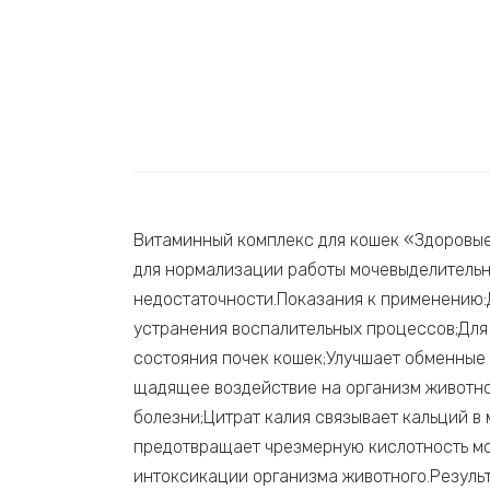
Витаминный комплекс для кошек «Здоровые
для нормализации работы мочевыделительн
недостаточности.Показания к применению:
устранения воспалительных процессов;Для
состояния почек кошек;Улучшает обменные 
щадящее воздействие на организм животно
болезни;Цитрат калия связывает кальций в
предотвращает чрезмерную кислотность моч
интоксикации организма животного.Резуль