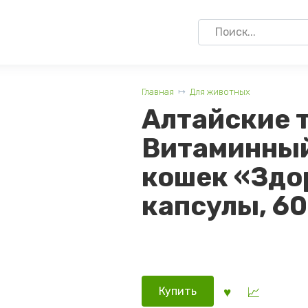
Search
for:
Главная
Для животных
Алтайские 
Витаминный
кошек «Здо
капсулы, 60
Купить