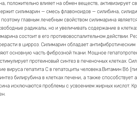
а, положительно влияет на обмен веществ, активизирует с
держит силимарин — смесь флавоноидов — силибина, силиди
 поэтому главным лечебным свойством силимарина является
свободные радикалы, но и увеличивать содержание в клетках
имарина состоит в его противовоспалительном действии. Р
ерерасти в цирроз. Силимарин обладает антифибротическим
вляют основную часть фиброзной ткани. Мощное гепатопрот
 стимулирует протеиновый синтез в печеночных клетках. Си
ие вируса гепатита С в гепатоциты человека.Витамин В6 (п
нтез билирубина в клетках печени, а также способствует а
сина исключаются проблемы с усвоением жирных кислот. Кр
ен.