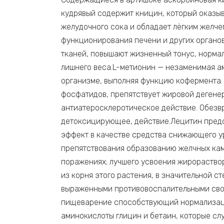
кудрявый содержит кницин, который оказы
желудочного сока и обладает лёгким желч
функционирования печени и других органов
тканей, повышают жизненный тонус, норма
лишнего веса.L-метионин — незаменимая ам
организме, выполняя функцию кофермента. 
фосфатидов, препятствует жировой дегенер
антиатеросклеротическое действие. Обезв
детоксицирующее, действие.Лецитин пред
эффект в качестве средства снижающего ур
препятствования образованию желчных кам
поражениях; лучшего усвоения жирораство
из корня этого растения, в значительной 
выраженными противовоспалительными свой
пищеварение способствующий нормализаци
аминокислоты глицин и бетаин, которые сл