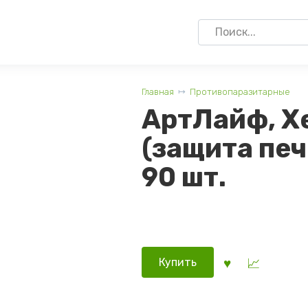
Search
for:
Главная
Противопаразитарные
АртЛайф, Х
(защита печ
90 шт.
Купить