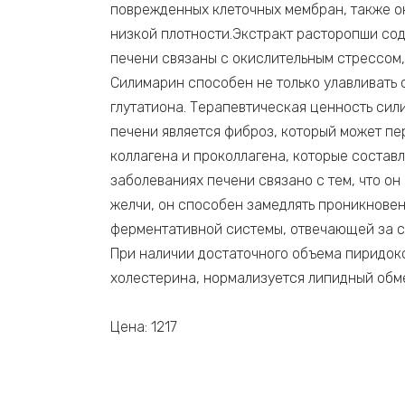
поврежденных клеточных мембран, также он
низкой плотности.Экстракт расторопши со
печени связаны с окислительным стрессом,
Силимарин способен не только улавливать 
глутатиона. Терапевтическая ценность сил
печени является фиброз, который может п
коллагена и проколлагена, которые соста
заболеваниях печени связано с тем, что он
желчи, он способен замедлять проникновен
ферментативной системы, отвечающей за си
При наличии достаточного объема пиридок
холестерина, нормализуется липидный обм
Цена: 1217