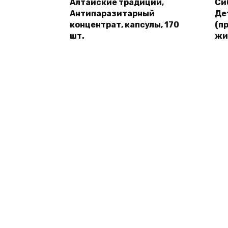
Алтайские традиции,
Си
Антипаразитарный
Де
концентрат, капсулы, 170
(п
шт.
жи