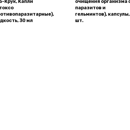
б-Крук, Капли
очищения организма 
токсо
паразитов и
ротивопаразитарные),
гельминтов), капсулы,
дкость, 30 мл
шт.