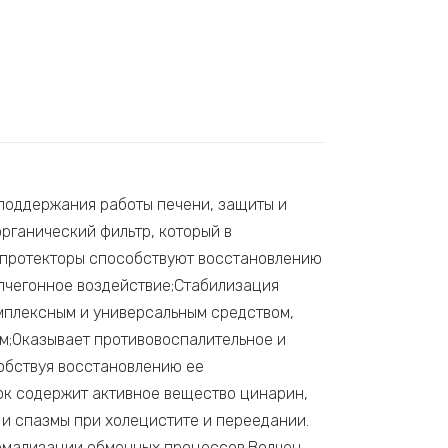
поддержания работы печени, защиты и
органический фильтр, который в
топротекторы способствуют восстановлению
лчегонное воздействие;Стабилизация
омплексным и универсальным средством,
м;Оказывает противовоспалительное и
обствуя восстановлению ее
к содержит активное вещество цинарин,
 и спазмы при холецистите и переедании.
ормализации обменных процессов.Волчец