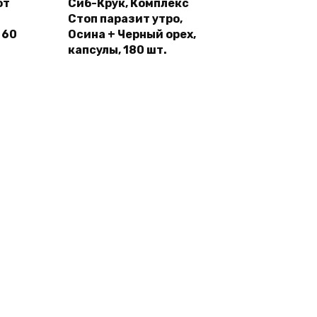
от
Сиб-Крук, Комплекс
Стоп паразит утро,
 60
Осина + Черный орех,
капсулы, 180 шт.