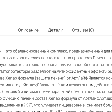
Описание
Детали
Отзывы (0)
ф — это сбалансированный комплекс, предназначенный для 
 острых и хронических воспалительных процессах.Печень – 
мусоривается и теряет первоначальные способности. Гепа
епатопротекторы разделяют на:Антиоксидантный эффект;Же
тва Хепар формула (защита печени) от АртЛайф:Является к
ективного действия;Обладает лёгким желчегонным действие
, белковый и витаминно-минеральный обмен в печени, спос
ю функцию печени.Состав Хепар формула от АртЛайфАртишо
 выделение в ЖКТ, что улучшает пищеварение, снимает боль
слота, каротин, витамины В1 и В2, инулин способствуют н