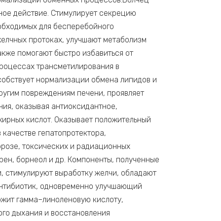
ное действие. Стимулирует секрецию
еобходимых для бесперебойного
желчных протоках, улучшают метаболизм
акже помогают быстро избавиться от
процессах трансметилирования в
особствует нормализации обмена липидов и
ругим повреждениям печени, проявляет
ия, оказывая антиоксидантное,
ирных кислот. Оказывает положительный
 качестве гепатопротектора,
ррозе, токсических и радиационных
ен, борнеол и др. Компоненты, полученные
и, стимулируют выработку желчи, обладают
антибиотик, одновременно улучшающий
жит гамма–линоленовую кислоту,
ого дыхания и восстановления