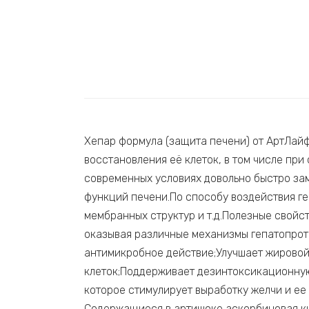
Хепар формула (защита печени) от АртЛай
восстановления её клеток, в том числе при
современных условиях довольно быстро за
функций печени.По способу воздействия г
мембранных структур и т.д.Полезные свойс
оказывая различные механизмы гепатопрот
антимикробное действие;Улучшает жировой
клеток;Поддерживает дезинтоксикационну
которое стимулирует выработку желчи и ее
Содержащиеся в артишоке аскорбиновая ки