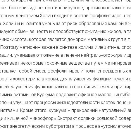
вает бактерицидное, противовирусное, противовоспалитель
егонным действием.Холин входит в состав фосфолипидов, н
. Холин и инозитол уменьшают риск образования камней в 
лизуют обмен веществ и способствуют сжиганию жиров, а т
инокислота, которая является донором метильных групп в 
Поэтому метионин важен в синтезе холина и лецитина, сп
ации, уменьшая отложение в печени нейтрального жира и д
реживает некоторые токсичные вещества путем метилирован
ставляет собой смесь фосфолипидов и полиненасыщенных ж
овня холестерина в крови, для улучшения функции печени в
ней; улучшения функционального состояния печени при ци
римых витаминов.Куркума содержит эфирное масло цингибер
степени улучшает процессы жизнедеятельности клеток печен
ствами. Кроме этого, куркума – прекрасный натуральный 
и кишечной микрофлоры.Экстракт солянки холмовой содер
ужат энергетическим субстратом в процессе внутриклеточн