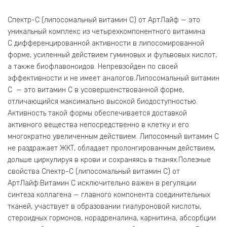
Спектр-С (липосомальный витамин С) от АртЛайф — это
уникальный комплекс из четырехкомпонентного витамина
С дифференцированной активности в липосомированной
форме, усиленный действием гуминовых и фульвовых кислот,
а также биофлавоноидов. Непревзойден по своей
эффективности и не имеет аналогов.Липосомальный витамин
С — это витамин С в усовершенствованной форме,
отличающийся максимально высокой биодоступностью.
Активность такой формы обеспечивается доставкой
активного вещества непосредственно в клетку и его
многократно увеличенным действием. Липосомный витамин С
не раздражает ЖКТ, обладает пролонгированным действием,
дольше циркулируя в крови и сохраняясь в тканях.Полезные
свойства Спектр-С (липосомальный витамин С) от
АртЛайф:Витамин С исключительно важен в регуляции
синтеза коллагена — главного компонента соединительных
тканей, участвует в образовании гиалуроновой кислоты,
стероидных гормонов, норадреналина, карнитина, абсорбции