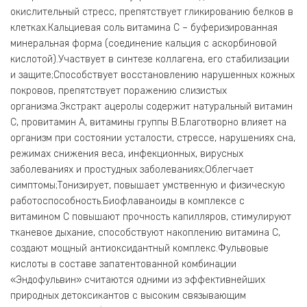
окислительный стресс, препятствует гликированию белков в
клетках.Кальциевая соль витамина С – буферизированная
минеральная форма (соединение кальция с аскорбиновой
кислотой).Участвует в синтезе коллагена, его стабилизации
и защите;Способствует восстановлению нарушенных кожных
покровов, препятствует поражению слизистых
организма.Экстракт ацеролы содержит натуральный витамин
С, провитамин А, витамины группы B.Благотворно влияет на
организм при состоянии усталости, стрессе, нарушениях сна,
режимах снижения веса, инфекционных, вирусных
заболеваниях и простудных заболеваниях;Облегчает
симптомы;Тонизирует, повышает умственную и физическую
работоспособность.Биофлаваноиды в комплексе с
витамином С повышают прочность капилляров, стимулируют
тканевое дыхание, способствуют накоплению витамина С,
создают мощный антиоксидантный комплекс.Фульвовые
кислоты в составе запатентованной комбинации
«Эндофульвин» считаются одними из эффективнейших
природных детоксикантов с высоким связывающим