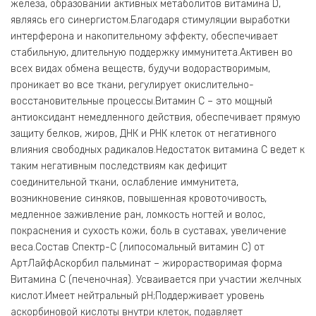
железа, образовании активных метаболитов витамина D,
являясь его синергистом.Благодаря стимуляции выработки
интерферона и накопительному эффекту, обеспечивает
стабильную, длительную поддержку иммунитета.Активен во
всех видах обмена веществ, будучи водорастворимым,
проникает во все ткани, регулирует окислительно-
восстановительные процессы.Витамин С – это мощный
антиоксидант немедленного действия, обеспечивает прямую
защиту белков, жиров, ДНК и РНК клеток от негативного
влияния свободных радикалов.Недостаток витамина С ведет к
таким негативным последствиям как дефицит
соединительной ткани, ослабление иммунитета,
возникновение синяков, повышенная кровоточивость,
медленное заживление ран, ломкость ногтей и волос,
покраснения и сухость кожи, боль в суставах, увеличение
веса.Состав Спектр-С (липосомальный витамин С) от
АртЛайфАскорбил пальминат – жирорастворимая форма
Витамина С (печеночная). Усваивается при участии желчных
кислот.Имеет нейтральный pH;Поддерживает уровень
аскорбиновой кислоты внутри клеток, подавляет