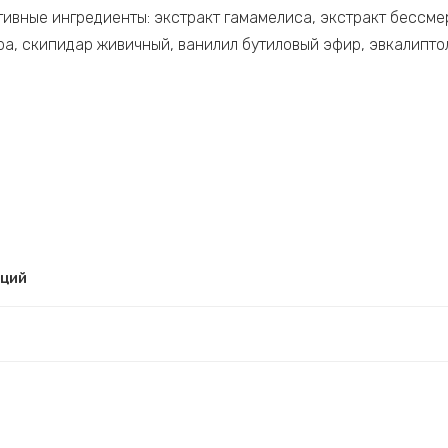
тивные ингредиенты: экстракт гамамелиса, экстракт бессме
дра, скипидар живичный, ванилил бутиловый эфир, эвкалипт
рций