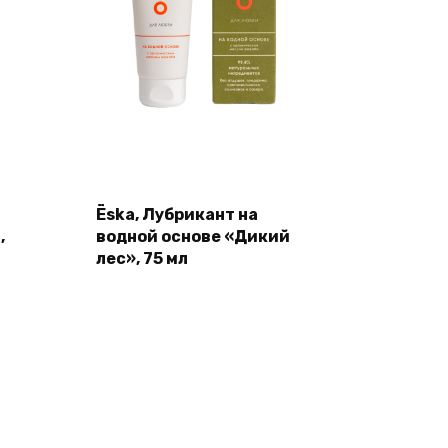
Ёska, Лубрикант на
,
водной основе «Дикий
лес», 75 мл