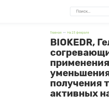
Search
for:
Главная
На 23 февраля
BIOKEDR, Ге
согревающи
применения
уменьшения
получения 
активных на