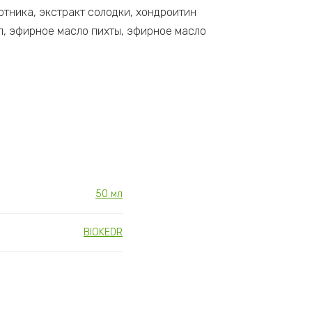
ртника, экстракт солодки, хондроитин
ол, эфирное масло пихты, эфирное масло
50 мл
BIOKEDR