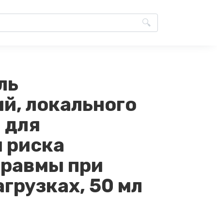
ль
й, локального
 для
 риска
травмы при
грузках, 50 мл