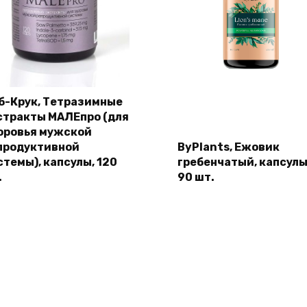
б-Крук, Тетразимные
стракты МАЛЕпро (для
оровья мужской
продуктивной
ByPlants, Ежовик
стемы), капсулы, 120
гребенчатый, капсулы
.
90 шт.