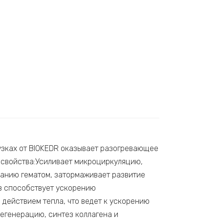
узках от BIOKEDR оказывает разогревающее
 свойства:Усиливает микроциркуляцию,
ванию гематом, затормаживает развитие
ав способствует ускорению
действием тепла, что ведет к ускорению
егенерацию, синтез коллагена и