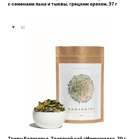
с семенами льна и тыквы, грецким орехом, 37 г
Травы Белогорья, Травяной чай «Иммунитет», 70 г.