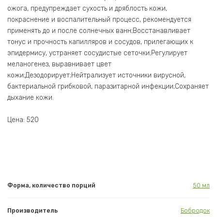
ожога, предупреждает сухость и дряблость кожи,
покраснение и воспалительный процесс, рекомендуется
применять до и после солнечных ванн;Восстанавливает
тонус и прочность капилляров и сосудов, прилегающих к
эпидермису, устраняет сосудистые сеточки;Регулирует
меланогенез, выравнивает цвет
кожи;Дезодорирует;Нейтрализует источники вирусной,
бактериальной грибковой, паразитарной инфекции;Сохраняет
дыхание кожи.
Цена: 520
Форма, количество порций
50 мл
Производитель
Бобродок