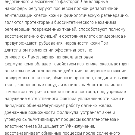
эндогенного и экзогенного факторов.Ламеллярные
наносферы регулируют процессы полной репаративной
эпителизации клеток кожи и физиологическую регенерацию,
являются протекторами биосинтетического механизма
регенерации повреждённых тканей, способствуют полному
восстановлению функций и состояния клеток эпидермиса и
предупреждают рубцевания, неровности кожи.При
длительном применении эффективность не
снижается.Ламеллярная наноколлагеновая
формула кема обладает свойством изотоника, оказывает доп
олнительное многоплановое действие на верхние и нижние
эпидермальные клетки, обменные процессы, соединительную
ткань, кровеносные сосуды и капилляры:Восстанавливает
гомеостаз внутри- и внеклеточного состава, предупреждает
нарушение естественного фактора увлажнённости кожи и
липидного обмена;Регулирует работу сальных желёз,
дренажные возможности фолликула, устраняет акне и
угревую сыпь;Активизирует процессы коллагеногенеза и
эластиногенеза;Защищает от УФ-излучения,
восстанавливает обменные процессы после солнечного