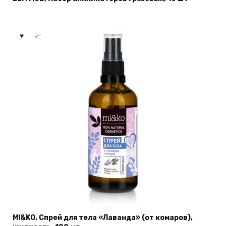
MI&KO, Спрей для тела «Лаванда» (от комаров),