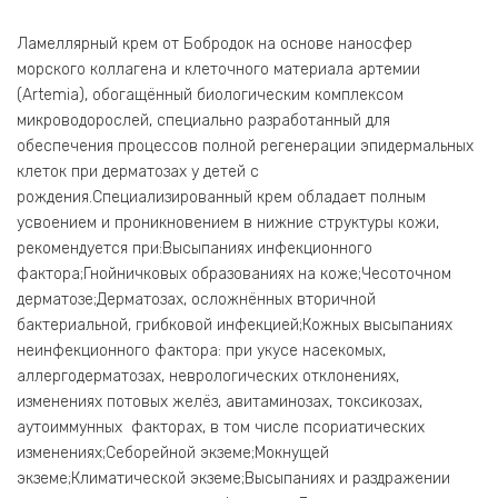
Ламеллярный крем от Бобродок на основе наносфер
морского коллагена и клеточного материала артемии
(Artemia), обогащённый биологическим комплексом
микроводорослей, специально разработанный для
обеспечения процессов полной регенерации эпидермальных
клеток при дерматозах у детей с
рождения.Специализированный крем обладает полным
усвоением и проникновением в нижние структуры кожи,
рекомендуется при:Высыпаниях инфекционного
фактора;Гнойничковых образованиях на коже;Чесоточном
дерматозе;Дерматозах, осложнённых вторичной
бактериальной, грибковой инфекцией;Кожных высыпаниях
неинфекционного фактора: при укусе насекомых,
аллергодерматозах, неврологических отклонениях,
изменениях потовых желёз, авитаминозах, токсикозах,
аутоиммунных факторах, в том числе псориатических
изменениях;Себорейной экземе;Мокнущей
экземе;Климатической экземе;Высыпаниях и раздражении