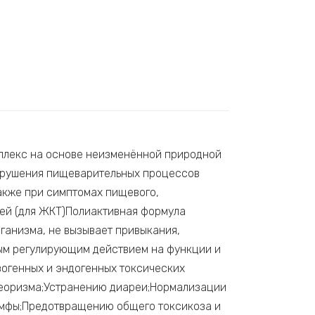
мплекс на основе неизменённой природной
нарушения пищеварительных процессов
также при симптомах пищевого,
тей (для ЖКТ)Полиактивная формула
ганизма, не вызывает привыкания,
ым регулирующим действием на функции и
зогенных и эндогенных токсических
теоризма;Устранению диареи;Нормализации
имфы;Предотвращению общего токсикоза и