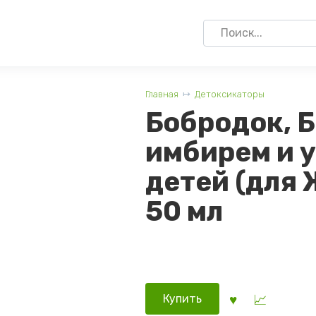
Search
for:
Главная
Детоксикаторы
Бобродок, 
имбирем и 
детей (для 
50 мл
Купить