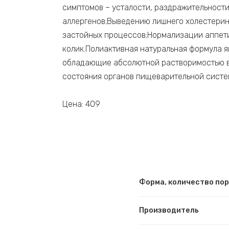
симптомов – усталости, раздражительност
аллергенов;Выведению лишнего холестери
застойных процессов;Нормализации аппет
колик.Полиактивная натуральная формула 
обладающие абсолютной растворимостью в 
состояния органов пищеварительной систе
Цена: 409
Форма, количество по
Производитель