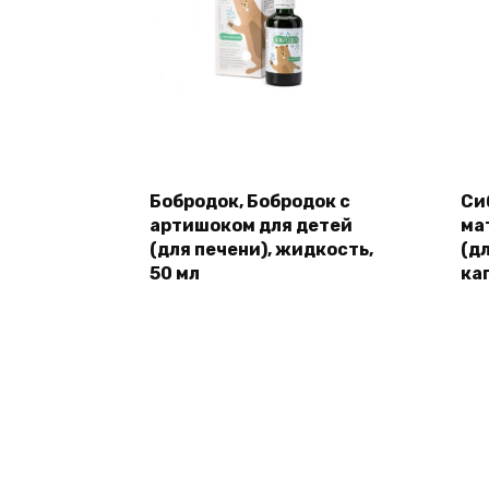
Бобродок, Бобродок с
Си
артишоком для детей
ма
(для печени), жидкость,
(д
50 мл
ка