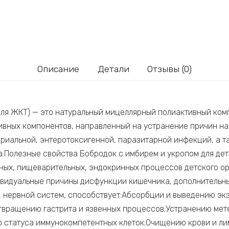
Описание
Детали
Отзывы (0)
(для ЖКТ) — это натуральный мицеллярный полиактивный ко
тивных компонентов, направленный на устранение причин 
ериальной, энтеротоксигенной, паразитарной инфекций, а 
а.Полезные свойства Бобродок с имбирем и укропом для де
ных, пищеварительных, эндокринных процессов детского ор
ивидуальные причины дисфункции кишечника, дополнительн
, нервной систем, способствует:Абсорбции и выведению эк
отвращению гастрита и язвенных процессов;Устранению ме
 статуса иммунокомпетентных клеток;Очищению крови и л