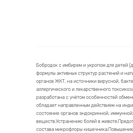
Бобродок с имбирем и укропом для детей 
формулы активных структур растений и на
органов ЖКТ, на источники вирусной, бакт
аллергического и лекарственного токсикоз
разработана с учётом особенностей обмен
обладает направленным действием на инд
состояние органов эндокринной, иммунной
веществ;Устранению болей в животе;Пред
состава микрофлоры кишечника;Повышению