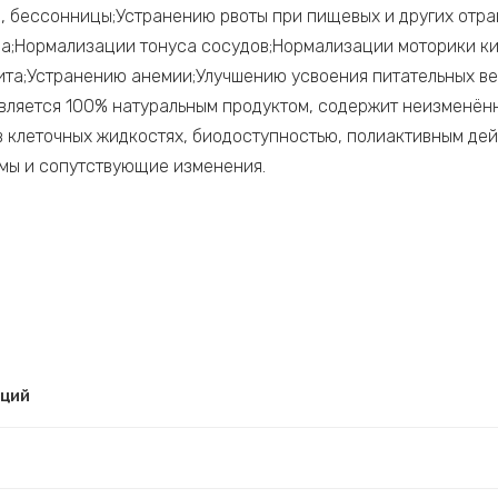
и, бессонницы;Устранению рвоты при пищевых и других отр
на;Нормализации тонуса сосудов;Нормализации моторики к
ита;Устранению анемии;Улучшению усвоения питательных 
является 100% натуральным продуктом, содержит неизменё
клеточных жидкостях, биодоступностью, полиактивным дей
мы и сопутствующие изменения.
рций