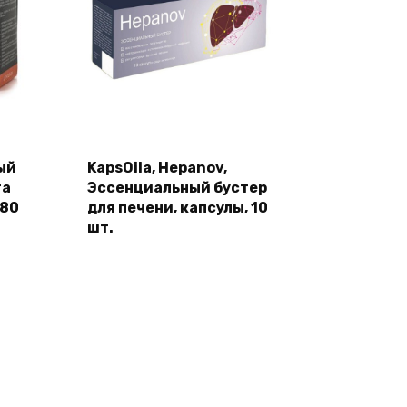
ый
KapsOila, Hepanov,
та
Эссенциальный бустер
180
для печени, капсулы, 10
шт.