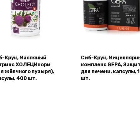
б-Крук, Масляный
Сиб-Крук, Мицеллярн
трикc ХОЛЕЦИнорм
комплекс GEPA, Защи
ля жёлчного пузыря),
для печени, капсулы, 
псулы, 400 шт.
шт.