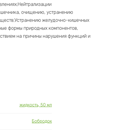
авлениях;Нейтрализации
ишечника, очищению, устранению
веществ;Устранению желудочно-кишечных
нные формы природных компонентов,
ствием на причины нарушения функций и
жидкость, 50 мл
Бобродок