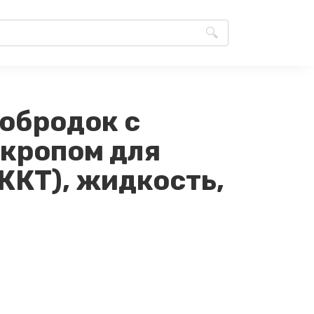
Бобродок с
укропом для
ЖКТ), жидкость,