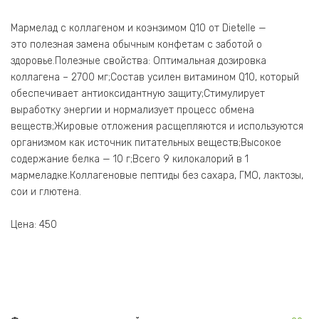
Мармелад с коллагеном и коэнзимом Q10 от Dietelle —
это полезная замена обычным конфетам с заботой о
здоровье.Полезные свойства: Оптимальная дозировка
коллагена – 2700 мг;Состав усилен витамином Q10, который
обеспечивает антиоксидантную защиту;Стимулирует
выработку энергии и нормализует процесс обмена
веществ;Жировые отложения расщепляются и используются
организмом как источник питательных веществ;Высокое
содержание белка — 10 г;Всего 9 килокалорий в 1
мармеладке.Коллагеновые пептиды без сахара, ГМО, лактозы,
сои и глютена.
Цена: 450