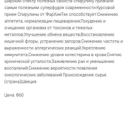
широкий спектр полезных свойств спирулину признали
самым полезными суперфудом современности.Курсовой
прием Спирулины от ФарХимТек способствует:Снижению
аппетита, нормализации пищеварения;Похудению и
очищению организма от токсинов и тяжелых
металлов;Улучшению обмена веществ;Восстановлению
кишечной флоры, устранению запоров;Снижению частоты и
выраженности аллергических реакций;Укреплению
иммунитета;Снижению уровня холестерина в крови;Снятию
хронической усталости;Заживлению ран и уменьшению
воспалений;Снижению вероятности появления
онкологических заболеваний.Происхождение сырья
(страна)Швеция
Цена: 860