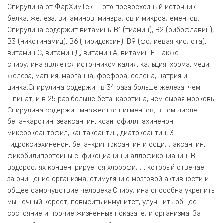
Спирулина от ФарХимТек — это превосходный источник
белка, железа, витаминов, минералов и микроэлементов.
Спирулина содержит витамины В1 (тиамин), В2 (рибофлавин),
В3 (никотинамид), В6 (пиридоксин), В9 (фолиевая кислота),
витамин С, витамин Д, витамин А, витамин Е. Также
спирулина является источником калия, кальция, хрома, меди,
железа, магния, марганца, фосфора, селена, натрия и
цинка.Спирулина содержит в 34 раза больше железа, чем
шпинат, и в 25 раз больше бета-каротина, чем сырая морковь.
Спирулина содержит множество пигментов, в том числе
бета-каротин, зеаксантин, ксантофилл, эхиненон,
миксооксантофил, кантаксантин, диатоксантин, 3-
гидроксиэхиненон, бета-криптоксантин и осциллаксантин,
фикобилипротеины с-фикоцианин и аллофикоцианин. В
водорослях концентрируется хлорофилл, который отвечает
за очищение организма, стимуляцию мозговой активности и
общее самочувствие человека.Спирулина способна укрепить
мышечный корсет, повысить иммунитет, улучшить общее
состояние и прочие жизненные показатели организма. За