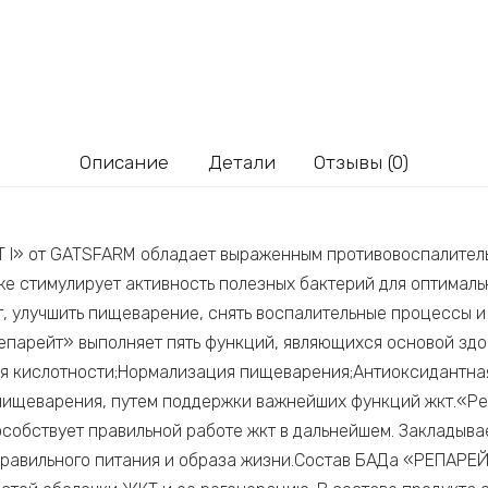
Описание
Детали
Отзывы (0)
 I» от GATSFARM обладает выраженным противовоспалитель
же стимулирует активность полезных бактерий для оптимал
т, улучшить пищеварение, снять воспалительные процессы 
епарейт» выполняет пять функций, являющихся основой зд
я кислотности;Нормализация пищеварения;Антиоксидантная
пищеварения, путем поддержки важнейших функций жкт.«Реп
особствует правильной работе жкт в дальнейшем. Закладыва
правильного питания и образа жизни.Состав БАДа «РЕПАРЕ