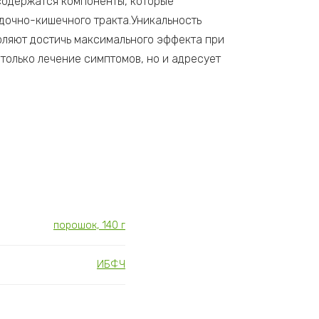
содержатся компоненты, которые
дочно-кишечного тракта.Уникальность
оляют достичь максимального эффекта при
только лечение симптомов, но и адресует
порошок, 140 г
ИБФЧ