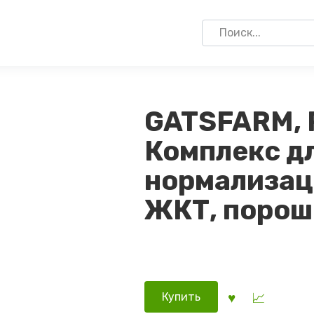
Search
for:
GATSFARM, 
Комплекс д
нормализац
ЖКТ, порошо
Купить