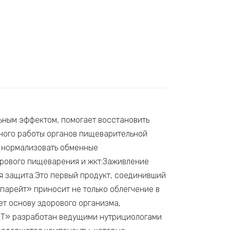
ным эффектом, помогает восстановить
ьного работы органов пищеварительной
и нормализовать обменные
орового пищеварения и жкт:Заживление
 защита.Это первый продукт, соединивший
арейт» приносит не только облегчение в
ет основу здорового организма,
ЙТ» разработан ведущими нутрициологами