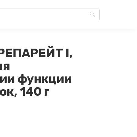
РЕПАРЕЙТ I,
ля
ии функции
к, 140 г