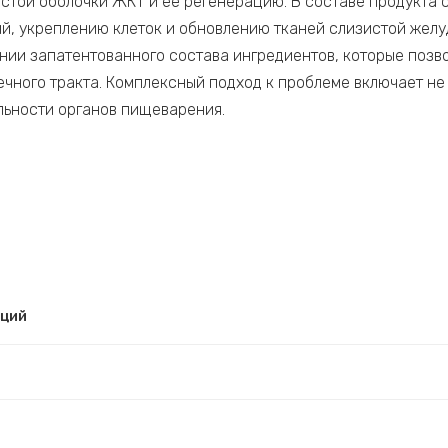
стой оболочки ЖКТ и ее регенерацию. В составе продукта 
, укреплению клеток и обновлению тканей слизистой желу
нии запатентованного состава ингредиентов, которые позв
ного тракта. Комплексный подход к проблеме включает не 
ьности органов пищеварения.
рций