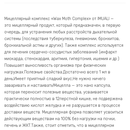
Мицеллярный комплекс «Wax Moth Complex» от IMUALI —
это мицеллярный продукт, который предназначен, в первую
очередь, для устранения любых расстройств дыхательной
системы (последствия туберкулеза, пневмонии, бронхитов,
бронхиальной астмы и других). Также комплекс используется
для лечения сердечно-сосудистых заболеваний (инфаркт
миокарда, стенокардия, аритмия, гипертония, ишемия и др.)
Повышает выносливость организма при физических
нагрузках.Полезные свойства:Достаточно всего 1 мл в
день;Имеет приятный сладкий вкус;Не нужно ничего
заваривать и настаивать!Мицелла — это нано капсула,
которая переносит полезные вещества, усваивается
практически полностью в 12перстной кишке, не подвержена
воздействию кислот желудка и не разрушается в процессе
доставки веществ. Мицеллярная форма позволяет усвоиться
действующим веществам на 100% без нагрузки на почки,
печень и ЖКТ.Также, стоит отметить, что в мицеллярном