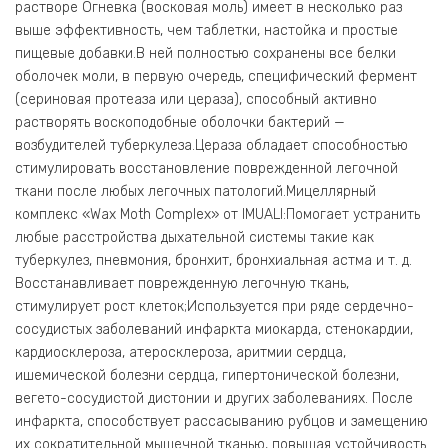
растворе Огневка (восковая моль) имеет в несколько раз
выше эффективность, чем таблетки, настойка и простые
пищевые добавки.В ней полностью сохранены все белки
оболочек моли, в первую очередь, специфический фермент
(сериновая протеаза или цераза), способный активно
растворять воскоподобные оболочки бактерий —
возбудителей туберкулеза.Цераза обладает способностью
стимулировать восстановление поврежденной легочной
ткани после любых легочных патологий.Мицеллярный
комплекс «Wax Moth Complex» от IMUALI:Помогает устранить
любые расстройства дыхательной системы такие как
туберкулез, пневмония, бронхит, бронхиальная астма и т. д.
Восстанавливает поврежденную легочную ткань,
стимулирует рост клеток;Используется при ряде сердечно-
сосудистых заболеваний инфаркта миокарда, стенокардии,
кардиосклероза, атеросклероза, аритмии сердца,
ишемической болезни сердца, гипертонической болезни,
вегето-сосудистой дистонии и других заболеваниях. После
инфаркта, способствует рассасыванию рубцов и замещению
их сократительной мышечной тканью, повышая устойчивость