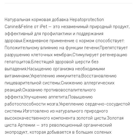
Натуральная кормовая добавка Hepatoprotection
Canine&Feline от iPet — это незаменимый природный продукт,
эффективный для профилактики и поддержания
здоровья.Ежедневное применение с кормом способствует:
Положительному влиянию на функции печени;Препятствует
разрушению клеточных мембран;Стимулирует регенерацию
гепатоцитов;Блестящей здоровой шерсти без
выпадения;Насыщению организма необходимыми
витаминами;Укреплению иммунитета;Восстановлению
пищеварительной системы;Снижению аллергических
реакций;Оказанию противовоспалительного
эффекта;Улучшению аппетита;Повышению
работоспособности мозга;Укреплению сердечно-сосудистой
системы.Изготовлено из натурального природного
высококачественного компонента золотой цисты.Золотая
циста Артемии — это революционный органический
экопродукт, которая добывается в больших соленых