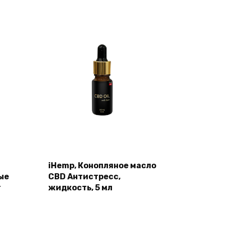
iHemp, Конопляное масло
ые
СВD Антистресс,
г
жидкость, 5 мл