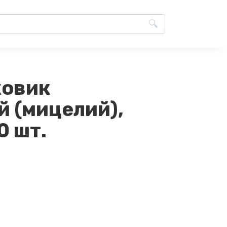
жовик
й (мицелий),
0 шт.