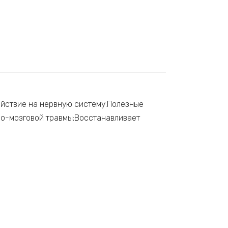
ействие на нервную систему.Полезные
пно-мозговой травмы;Восстанавливает