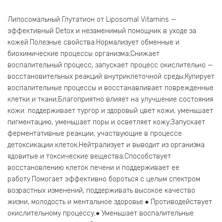
Липосомальный Глутатион от Liposomal Vitamins —
эффективный Detox и незаменимый помощник в уходе за
кожей.Полезные свойства:Нормализует обменные и
биохимические процессы организма;Снижает
воспалительный процесс, запускает процесс окислительно —
восстановительных реакций внутриклеточной среды;Купирует
воспалительные процессы и восстанавливает поврежденные
клетки и ткани;Благоприятно влияет на улучшение состояния
кожи: поддерживает тургор и здоровый цвет кожи, уменьшает
пигментацию, уменьшает поры и осветляет кожу;Запускает
ферментативные реакции, участвующие в процессе
детоксикации клеток;Нейтрализует и выводит из организма
ядовитые и токсические вещества;Способствует
восстановлению клеток печени и поддерживает ее
работу.Помогает эффективно бороться с целым спектром
возрастных изменений, поддерживать высокое качество
жизни, молодость и ментальное здоровье:● Противодействует
окислительному процессу;● Уменьшает воспалительные