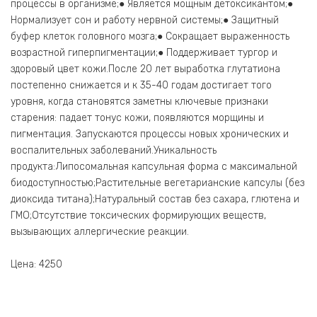
процессы в организме;● Является мощным детоксикантом;●
Нормализует сон и работу нервной системы;● Защитный
буфер клеток головного мозга;● Сокращает выраженность
возрастной гиперпигментации;● Поддерживает тургор и
здоровый цвет кожи.После 20 лет выработка глутатиона
постепенно снижается и к 35-40 годам достигает того
уровня, когда становятся заметны ключевые признаки
старения: падает тонус кожи, появляются морщины и
пигментация. Запускаются процессы новых хронических и
воспалительных заболеваний.Уникальность
продукта:Липосомальная капсульная форма с максимальной
биодоступностью;Растительные вегетарианские капсулы (без
диоксида титана);Натуральный состав без сахара, глютена и
ГМО;Отсутствие токсических формирующих веществ,
вызывающих аллергические реакции.
Цена: 4250