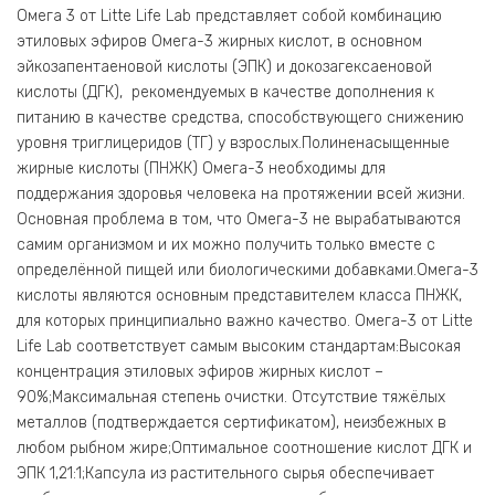
Омега 3 от Litte Life Lab представляет собой комбинацию
этиловых эфиров Омега-3 жирных кислот, в основном
эйкозапентаеновой кислоты (ЭПК) и докозагексаеновой
кислоты (ДГК), рекомендуемых в качестве дополнения к
питанию в качестве средства, способствующего снижению
уровня триглицеридов (ТГ) у взрослых.Полиненасыщенные
жирные кислоты (ПНЖК) Омега-3 необходимы для
поддержания здоровья человека на протяжении всей жизни.
Основная проблема в том, что Омега-3 не вырабатываются
самим организмом и их можно получить только вместе с
определённой пищей или биологическими добавками.Омега-3
кислоты являются основным представителем класса ПНЖК,
для которых принципиально важно качество. Омега-3 от Litte
Life Lab соответствует самым высоким стандартам:Высокая
концентрация этиловых эфиров жирных кислот –
90%;Максимальная степень очистки. Отсутствие тяжёлых
металлов (подтверждается сертификатом), неизбежных в
любом рыбном жире;Оптимальное соотношение кислот ДГК и
ЭПК 1,21:1;Капсула из растительного сырья обеспечивает