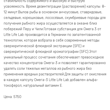
стабильность содержимого и высокую и быструю
усвояемость. Время дезинтеграции (растворения) капсулы: 8-
12 минут.Вылов рыбы в основном анчоусовые, ставридовые,
сельдевые, корюшковые, лососёвые, скумбриевые породы для
получения рыбного жира осуществляется в океане близ
побережий Перу и Чили.Готовая субстанция для Омега 3 от
Litte Life Lab производится в Германии по запатентованной
технологии, которая вобрала в себя современные методы:
сверхкритической флюидной экстракции (SFE) и
сверхкритической флюидной хроматографии (SFC).Этот
уникальный процесс сочетания обеспечивает превосходное
качество концентратов Омега-3 и позволяет гарантированно
удалять соли тяжелых металлов из рыбного жира без
применения вредных растворителей.Для защиты от окисления
в каждую капсулу Омега-3 Litte Life Lab добавлен альфа-
токоферол, натуральный витамин Е.
Цена: 5750