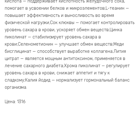
кислота — поддерживает кислотность желудочного сока,
помогает в усвоении белков и микроэлементов;L-теанин —
повышает эффективность и выносливость во время
физической нагрузки;Сок клюквы — помогает контролировать
уровень сахара в крови, ускоряет обмен веществ;Цинка
пиколинат — стабилизирует уровень сахара в
крови;Селенометионин — улучшает обмен веществ;Меди
бисглицинат — способствует выработке коллагена;Лития
цитрат — является мощным антитоксином, применяется в
лечение сахарного диабета;Хрома пиколинат — регулирует
уровень сахара в крови, снижает аппетит и тягу к
сладкому;Калия йодид — нормализует гормональный баланс
организма.
Цена: 1316