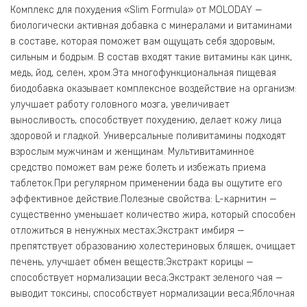
Комплекс для похудения «Slim Formula» от MOLODAY —
биологически активная добавка с минералами и витаминами
в составе, которая поможет вам ощущать себя здоровым,
сильным и бодрым. В состав входят такие витамины как цинк,
медь, йод, селен, хром.Эта многофункциональная пищевая
биодобавка оказывает комплексное воздействие на организм:
улучшает работу головного мозга, увеличивает
выносливость, способствует похудению, делает кожу лица
здоровой и гладкой. Универсальные поливитамины подходят
взрослым мужчинам и женщинам. Мультивитаминное
средство поможет вам реже болеть и избежать приема
таблеток.При регулярном применении бада вы ощутите его
эффективное действие.Полезные свойства: L-карнитин —
существенно уменьшает количество жира, который способен
отложиться в ненужных местах;Экстракт имбиря —
препятствует образованию холестериновых бляшек, очищает
печень, улучшает обмен веществ;Экстракт корицы —
способствует нормализации веса;Экстракт зеленого чая —
выводит токсины, способствует нормализации веса;Яблочная