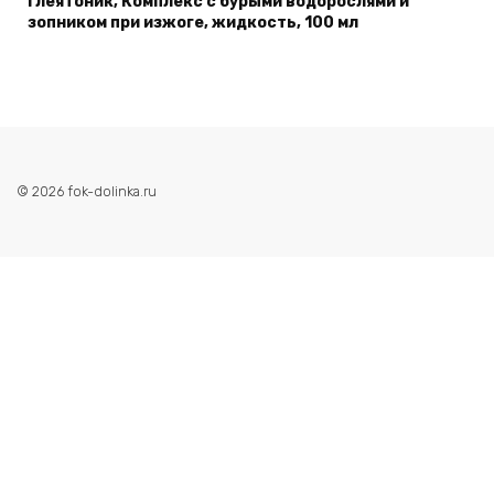
Глеятоник, Комплекс с бурыми водорослями и
зопником при изжоге, жидкость, 100 мл
© 2026 fok-dolinka.ru