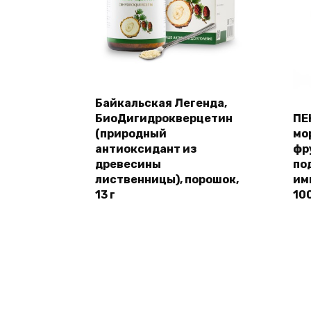
Байкальская Легенда,
БиоДигидрокверцетин
ПЕ
(природный
мо
антиоксидант из
фр
древесины
по
лиственницы), порошок,
им
13 г
10