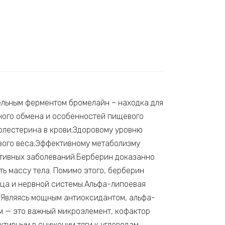
ельным ферментом бромелайн – находка для
дного обмена и особенностей пищевого
олестерина в крови;Здоровому уровню
вого веса;Эффективному метаболизму
тивных заболеваний.Берберин доказанно
ь массу тела. Помимо этого, берберин
дца и нервной системы.Альфа-липоевая
 Являясь мощным антиоксидантом, альфа-
м — это важный микроэлемент, кофактор
тивным в снижении тяги к углеводам.