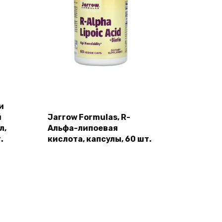
и
й
Jarrow Formulas, R-
л,
Альфа-липоевая
.
кислота, капсулы, 60 шт.