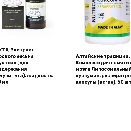
КТА, Экстракт
рского ежа на
Алтайские традиции,
уктозе (для
Комплекс для памяти 
ддержания
мозга Липосомальны
мунитета), жидкость,
куркумин, ресвератро
0 мл
капсулы (веган), 60 шт