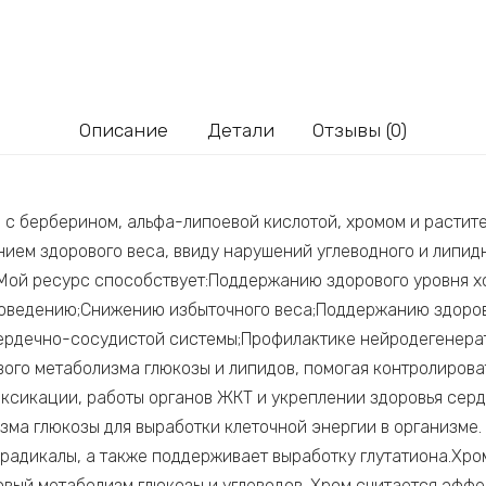
Описание
Детали
Отзывы (0)
 с берберином, альфа-липоевой кислотой, хромом и растит
нием здорового веса, ввиду нарушений углеводного и липи
 Мой ресурс способствует:Поддержанию здорового уровня х
поведению;Снижению избыточного веса;Поддержанию здоро
ердечно-сосудистой системы;Профилактике нейродегенера
вого метаболизма глюкозы и липидов, помогая контролироват
ксикации, работы органов ЖКТ и укреплении здоровья сер
ма глюкозы для выработки клеточной энергии в организме.
радикалы, а также поддерживает выработку глутатиона.Хро
ый метаболизм глюкозы и углеводов. Хром считается эффек