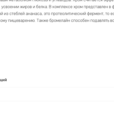
в усвоении жиров и белка. В комплексе хром представлен в 
 из стеблей ананаса, это протеолитический фермент, то е
тному пищеварению. Также бромелайн способен подавлять в
рций