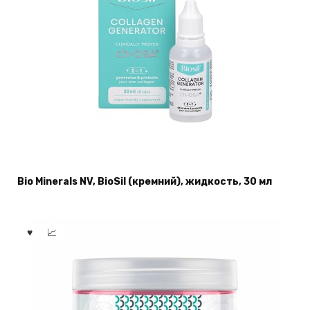
Bio Minerals NV, BioSil (кремний), жидкость, 30 мл