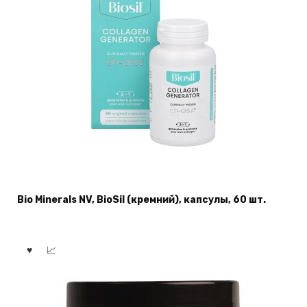
Bio Minerals NV, BioSil (кремний), капсулы, 60 шт.