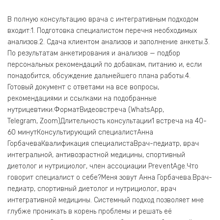
В полную консультацию врача с интегративным подходом
входит:1. Подготовка специалистом перечня необходимых
анализов.2. Сдача клиентом анализов и заполнение анкеты.3.
По результатам анкетирования и анализов — подбор
персональных рекомендаций по добавкам, питанию и, если
понадобится, обсуждение дальнейшего плана работы.4.
Готовый документ с ответами на все вопросы,
рекомендациями и ссылками на подобранные
нутрицевтики.ФорматВидеовстреча (WhatsApp,
Telegram, Zoom)Длительность консультации1 встреча на 40-
60 минутКонсультирующий специалистАнна
ГорбачеваКвалификация специалистаВрач-педиатр, врач
интегральной, антивозрастной медицины, спортивный
диетолог и нутрициолог, член ассоциации PreventAge.Что
говорит специалист о себе?Меня зовут Анна Горбачева.Врач-
педиатр, спортивный диетолог и нутрициолог, врач
интегративной медицины. Системный подход позволяет мне
глубже проникать в корень проблемы и решать её