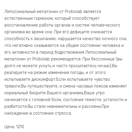
Липосомальный мелатонин от Probiolab является
естественным гормоном, который способствует
восстановлению работы органов и систем человеческого
организма во время сна. При его дефиците снижается
способность к засыпанию, нарушается качество ночного сна,
что негативно сказывается на общем состоянии человека и
его активности в период бодрствования.Липосомальный
мелатонин от Probiolab рекомендуется: При бессоннице (вы
долго не можете уснуть и часто просыпаетесь ночью);Вы
реагируете на резкие изменения погоды, и от этого
испытываете дискомфорт;Если испытываете чувство
тревоги;Вы путешествуете, и смена часовых поясов изменяет
нормальный биоритм Вашего организма;Ваше утро
начинается с головной боли, состояния тяжести, усталости и
разбитости;Вы стали невнимательны и рассеяны;При
нахождении в состоянии стресса.
Цена: 1210