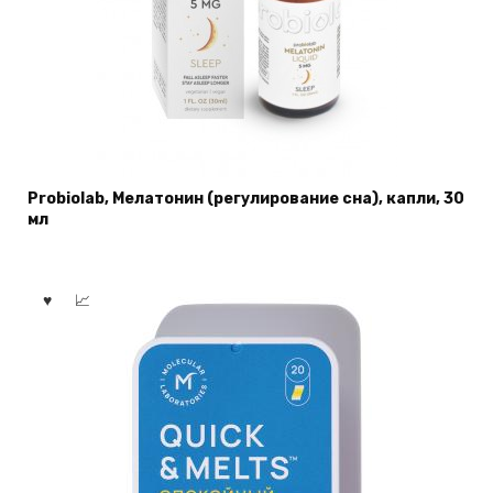
Probiolab, Мелатонин (регулирование сна), капли, 30
мл