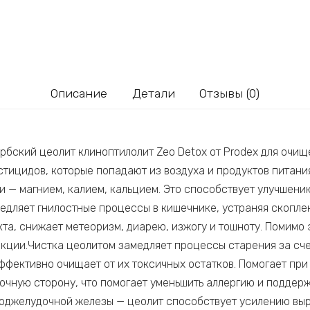
Описание
Детали
Отзывы (0)
рбский цеолит клиноптилолит Zeo Detox от Prodex для очищ
стицидов, которые попадают из воздуха и продуктов питани
 — магнием, калием, кальцием. Это способствует улучшен
дляет гнилостные процессы в кишечнике, устраняя скоплен
та, снижает метеоризм, диарею, изжогу и тошноту. Помимо э
екции.Чистка цеолитом замедляет процессы старения за сч
ффективно очищает от их токсичных остатков. Помогает при
очную сторону, что помогает уменьшить аллергию и поддерж
оджелудочной железы — цеолит способствует усилению выра