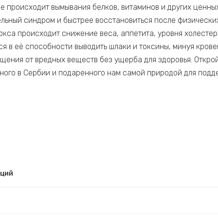
не происходит вымывания белков, витаминов и других ценн
ельный синдром и быстрее восстановиться после физических
окса происходит снижение веса, аппетита, уровня холестер
я в её способности выводить шлаки и токсины, минуя кров
ищения от вредных веществ без ущерба для здоровья. Откр
нного в Сербии и подаренного нам самой природой для подд
рций