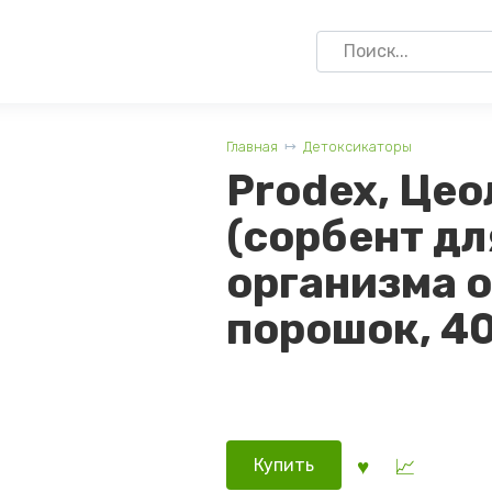
Search
for:
Главная
Детоксикаторы
Prodex, Цео
(сорбент дл
организма о
порошок, 40
Купить