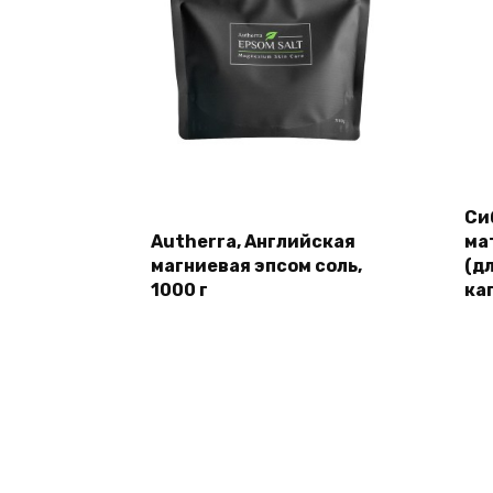
Си
Autherra, Английская
ма
магниевая эпсом соль,
(д
1000 г
ка