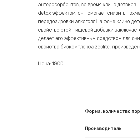
энтеросорбентов, во время клино детокса 
detox эффектом, он помогает снизить похм
передозировки алкоголя.На фоне клино дет
свойство этой пищевой добавки заключаетс
делает его эффективным средством для оч
свойства биокомплекса zeolite, произведе
Цена: 1800
Форма, количество по
Производитель