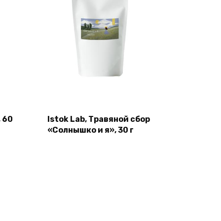
, 60
Istok Lab, Травяной сбор
«Солнышко и я», 30 г