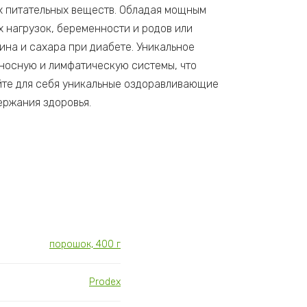
ых питательных веществ. Обладая мощным
 нагрузок, беременности и родов или
ина и сахара при диабете. Уникальное
еносную и лимфатическую системы, что
ойте для себя уникальные оздоравливающие
ержания здоровья.
порошок, 400 г
Prodex