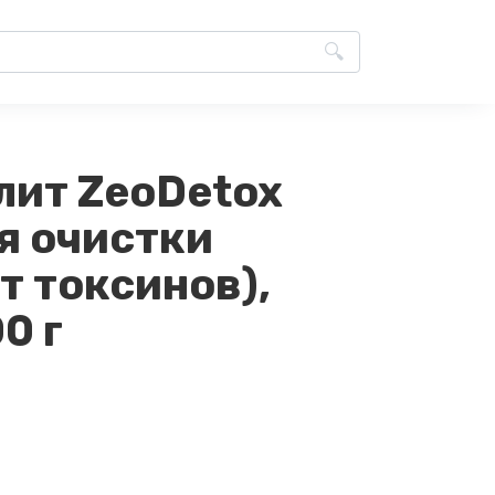
лит ZeoDetox
я очистки
т токсинов),
0 г