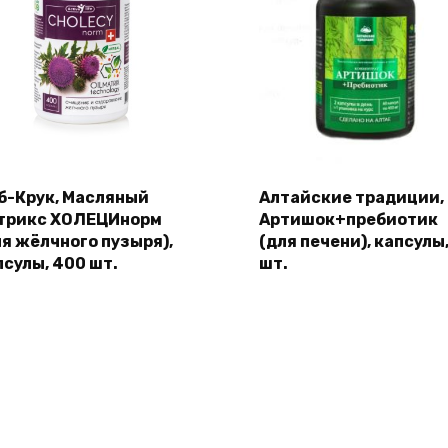
б-Крук, Масляный
Алтайские традиции,
трикc ХОЛЕЦИнорм
Артишок+пребиотик
ля жёлчного пузыря),
(для печени), капсулы
псулы, 400 шт.
шт.