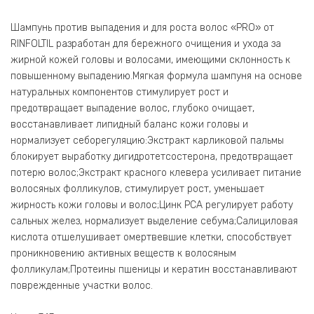
Шампунь против выпадения и для роста волос «PRO» от
RINFOLTIL разработан для бережного очищения и ухода за
жирной кожей головы и волосами, имеющими склонность к
повышенному выпадению.Мягкая формула шампуня на основе
натуральных компонентов стимулирует рост и
предотвращает выпадение волос, глубоко очищает,
восстанавливает липидный баланс кожи головы и
нормализует себорегуляцию:Экстракт карликовой пальмы
блокирует выработку дигидротетсостерона, предотвращает
потерю волос;Экстракт красного клевера усиливает питание
волосяных фолликулов, стимулирует рост, уменьшает
жирность кожи головы и волос;Цинк РСА регулирует работу
сальных желез, нормализует выделение себума;Салициловая
кислота отшелушивает омертвевшие клетки, способствует
проникновению активных веществ к волосяным
фолликулам;Протеины пшеницы и кератин восстанавливают
поврежденные участки волос.