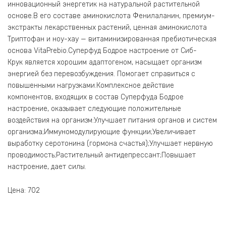
инновационный энергетик на натуральной растительной
основе.В его составе аминокислота Фенилаланин, премиум-
экстракты лекарственных растений, ценная аминокислота
Триптофан и ноу-хау — витаминизированная пребиотическая
основа VitaPrebio.Суперфуд Бодрое настроение от Сиб-
Крук является хорошим адаптогеном, насыщает организм
энергией без перевозбуждения. Помогает справиться с
повышенными нагрузками.Комплексное действие
компонентов, входящих в состав Суперфуда Бодрое
настроение, оказывает следующие положительные
воздействия на организм:Улучшает питания органов и систем
организма;Иммуномодулирующие функции;Увеличивает
выработку серотонина (гормона счастья);Улучшает нервную
проводимость;Растительный антидепрессант;Повышает
настроение, дает силы.
Цена: 702