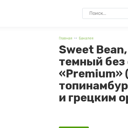
Search
for:
Главная
Бакалея
Sweet Bean
темный без
«Premium» 
топинамбура
и грецким о