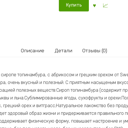
Купить
Описание
Детали
Отзывы (0)
сиропе топинамбура, с абрикосом и грецким орехом от Swe
ра, очень вкусный и полезный. С приятным насыщеным вкус
рацией полезных веществ:Сироп топинамбура (содержит пр
вы и льна.Сублимированные ягоды, сухофрукты и орехи.Пол
с, грецкий орех и витграсс;Натуральное лакомство без про
 ведет здоровый образ жизни и придерживается правильного
поддерживает физическую форму, повышает настроение и ум