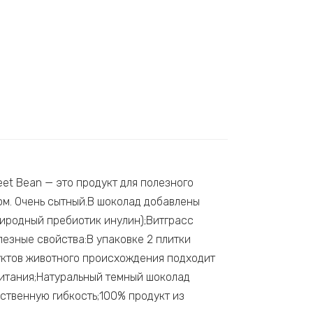
et Bean — это продукт для полезного
ом. Очень сытный.В шоколад добавлены
иродный пребиотик инулин);Витграсс
езные свойства:В упаковке 2 плитки
дуктов животного происхождения подходит
 питания;Натуральный темный шоколад
ственную гибкость;100% продукт из