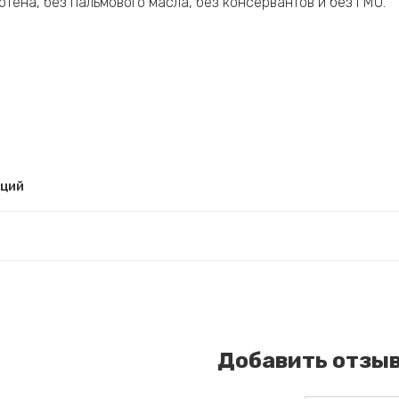
ютена, без пальмового масла, без консервантов и без ГМО.
рций
Добавить отзы