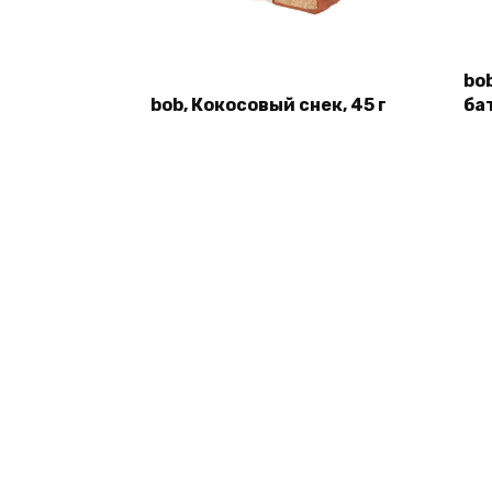
bo
bob, Кокосовый снек, 45 г
бат