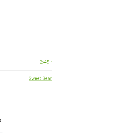
2х45 г
Sweet Bean
в