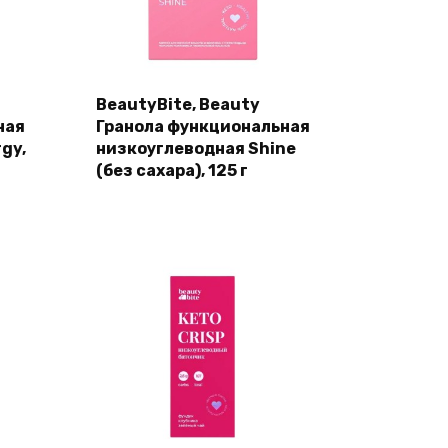
BeautyBite, Beauty
ная
Гранола функциональная
gy,
низкоуглеводная Shine
(без сахара), 125 г