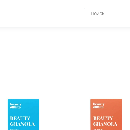
Search
for: