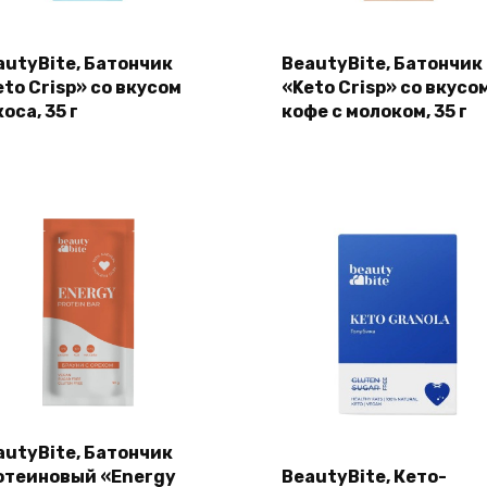
autyBite, Батончик
BeautyBite, Батончик
eto Crisp» со вкусом
«Keto Crisp» со вкусо
оса, 35 г
кофе с молоком, 35 г
autyBite, Батончик
отеиновый «Energy
BeautyBite, Кето-