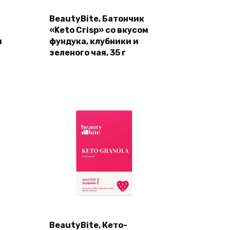
BeautyBite, Батончик
«Keto Crisp» со вкусом
м
фундука, клубники и
зеленого чая, 35 г
BeautyBite, Кето-