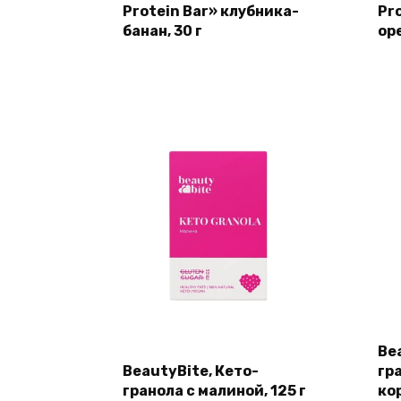
Protein Bar» клубника-
Pro
банан, 30 г
оре
Be
BeautyBite, Кето-
гр
гранола с малиной, 125 г
кор