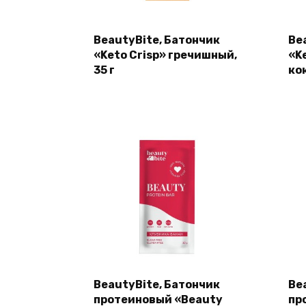
BeautyBite, Батончик
Be
«Keto Crisp» гречишный,
«K
35 г
кок
BeautyBite, Батончик
Be
протеиновый «Beauty
пр