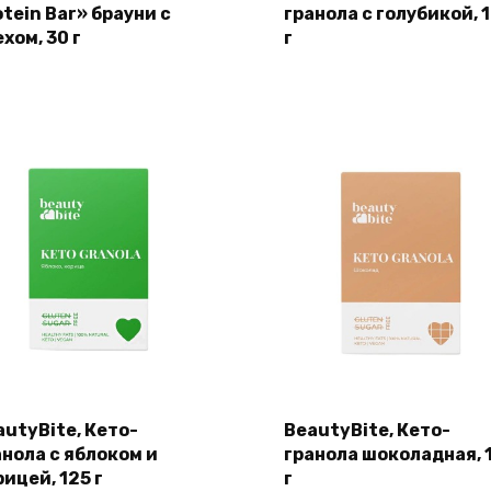
tein Bar» брауни с
гранола с голубикой, 
хом, 30 г
г
autyBite, Кето-
BeautyBite, Кето-
анола с яблоком и
гранола шоколадная, 
ицей, 125 г
г