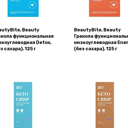
autyBite, Beauty
BeautyBite, Beauty
анола функциональная
Гранола функциональ
зкоуглеводная Detox,
низкоуглеводная Ener
з сахара), 125 г
(без сахара), 125 г