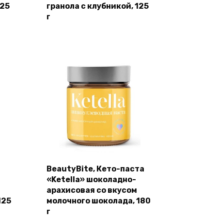
125
гранола с клубникой, 125
г
BeautyBite, Кето-паста
«Ketella» шоколадно-
арахисовая со вкусом
125
молочного шоколада, 180
г