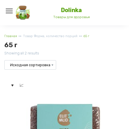
Перейти
к
Dolinka
содержанию
Товары для здоровья
Главная
Товар Форма, количество порций
65 г
65 г
Showing all 2 results