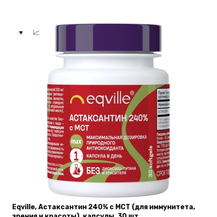
Eqville, Астаксантин 240% с МСТ (для иммунитета,
зрения и красоты), капсулы, 30 шт.