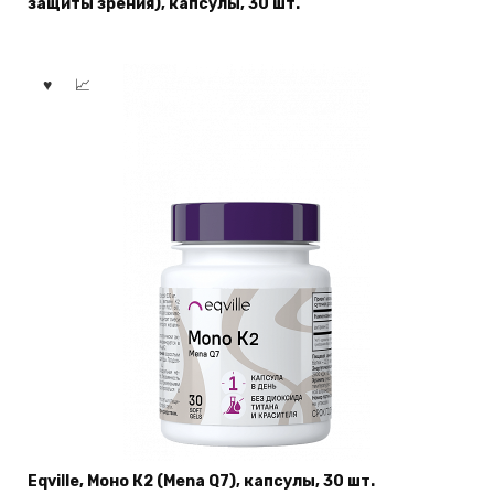
защиты зрения), капсулы, 30 шт.
Eqville, Моно К2 (Mena Q7), капсулы, 30 шт.