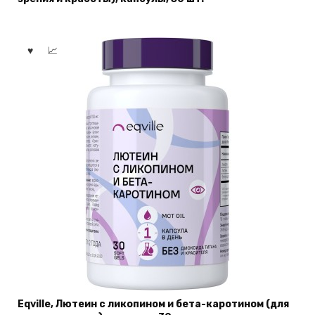
Eqville, Лютеин с ликопином и бета-каротином (для