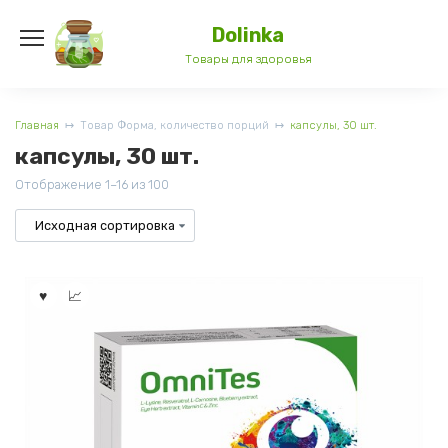
Перейти
к
Dolinka
содержанию
Товары для здоровья
Главная
Товар Форма, количество порций
капсулы, 30 шт.
капсулы, 30 шт.
Отображение 1–16 из 100