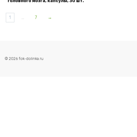
головного мозга, капсулы, 30 шт.
1
…
7
→
© 2026 fok-dolinka.ru