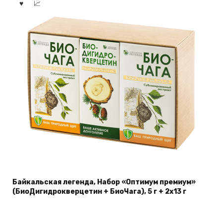
Байкальская легенда, Набор «Оптимум премиум»
(БиоДигидрокверцетин + БиоЧага), 5 г + 2х13 г