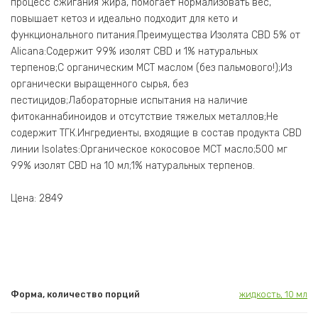
процесс сжигания жира, помогает нормализовать вес,
повышает кетоз и идеально подходит для кето и
функционального питания.Преимущества Изолята CBD 5% от
Alicana:Содержит 99% изолят СBD и 1% натуральных
терпенов;С органическим MCT маслом (без пальмового!);Из
органически выращенного сырья, без
пестицидов;Лабораторные испытания на наличие
фитоканнабиноидов и отсутствие тяжелых металлов;Не
содержит ТГК.Ингредиенты, входящие в состав продукта CBD
линии Isolates:Органическое кокосовое MCT масло;500 мг
99% изолят СBD на 10 мл;1% натуральных терпенов.
Цена: 2849
Форма, количество порций
жидкость, 10 мл