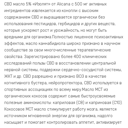
CBD масло 5% «Изолят» от Alicana с 500 мг активных
ингредиентов извлекается из конопли с высоким
содержанием CBD и выращивается органически без
использования пестицидов, гербицидов и других веществ,
которые ускоряют рост и урожайность, но могут быть
вредными для организма.Полностью лишенное психоактивных
эффектов, масло каннабидиола широко признано в научном
сообществе за свои многочисленные терапевтические
свойства. Зарегистрировано более 400 клинических
исследований пользы CBD в восстановлении центральной
нервной системы, поддержки сердечно-сосудистой системы,
ЖКТ и др. CBD разрешено и признано ВОЗ в качестве
когнитивного бустера, нейропротектора, CBD используется в
спортивных ассоциациях по всему миру.Масло МСТ из
органических кокосов содержит самые быстроусвояемые
полезные аминокислоты: каприловая (С8) и каприновая (С10).
Кокосовое МСТ масло стимулирует работу мозга, является
источником мгновенной энергии для организма, надолго
насыщает и помогает контролировать аппетит, активизирует