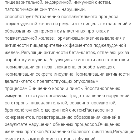
пищеварительной, эндокринной, иммунной систем,
патологические симптомы нарушений,
способствует:Устранению воспалительного процесса
поджелудочной железы в результате пищевых отравлений и
образования конкрементов в желчных протоках и
поджелудочной железе;Нормализации желчевыделения и
активности пищеварительных ферментов поджелудочной
железы;Регуляции активности бета-клеток, отвечающих за
выработку инсулина;Регуляции активности альфа-клеток и
нормализации синтеза глюкагона, способствующего
нормализации секрета инсулина;Нормализации активности
дельта-клеток, препятствующих опухолевым
процессам;Очищению крови и лимфы;Восстановлению
иммунного статуса организма;Предотвращению нарушений
со стороны пищеварительной, сердечно-сосудистой,
бронхолёгочной, эндокринной систем;Растворению
конкрементов, предотвращению образования камней в
результате нарушения обменных процессов;Очищению
желчных протоков;Устранению болевого симптома;Регуляции
очистительных и ферментативных функций