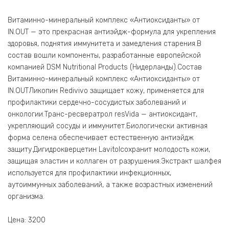
Витаминно-минеральный комплекс «Антиоксиданты» от
IN.OUT — это прекрасная антиэйдж-формула для укрепления
здоровья, поднятия иммунитета и замедления старения.В
состав вошли компоненты, разработанные европейской
компанией DSM Nutritional Products (Нидерланды).Состав
Витаминно-минеральный комплекс «Антиоксиданты» от
IN.OUTЛикопин Redivivo защищает кожу, применяется для
профилактики сердечно-сосудистых заболеваний и
онкологии.Транс-ресвератрол resVida — антиоксидант,
укрепляющий сосуды и иммунитет.Биологически активная
форма селена обеспечивает естественную антиэйдж
защиту.Дигидрокверцетин Lavitolсохранит молодость кожи,
защищая эластин и коллаген от разрушения.Экстракт шалфея
используется для профилактики инфекционных,
аутоиммунных заболеваний, а также возрастных изменений
организма.
Цена: 3200