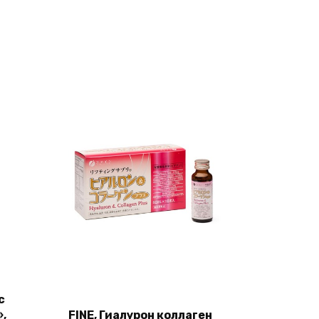
с
,
FINE, Гиалурон коллаген