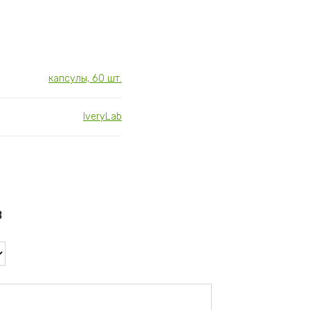
капсулы, 60 шт.
IveryLab
в