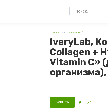
Search
for:
Главная
Витамин C
IveryLab, К
Collagen + H
Vitamin C» 
организма),
Купить