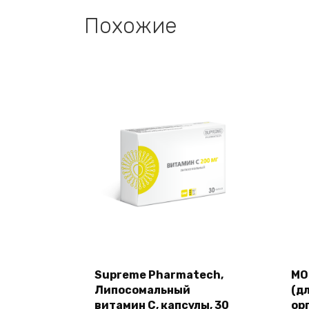
Похожие
Supreme Pharmatech,
MO
Липосомальный
(д
витамин C, капсулы, 30
ор