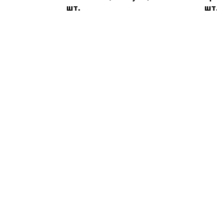
шт.
шт
© 2026 fok-dolinka.ru