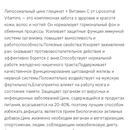
Липосомальный цинк глицинат + Витамин С от Liposomal
Vitamins — это комплексная забота о здоровье и красоте
кожи, волос и ногтей. Он нормализует гормональный фон и
обменные процессы. Усиливает защитные функции иммунной
системы организма, повышает выносливость и
работоспособность.Полезные свойства:Ускоряет заживление
ран, оказывает противовоспалительное действие и
эффективно борется с акне;Способствует нормальной
работе желудочно-кишечного тракта;Поддерживает
качественное функционирование щитовидной железы и
нервной системы;Положительно воздействует на мужскую
фертильность;Благоприятно влияет на работу мозга и
состояние памяти. Защищает организм от вирусных и
инфекционных заболеваний;Цинк, содержащийся в продуктах
питания, всасывается на 20-40%, поэтому лучшим способом
избежать дефицита, является прием биологически активных
добавок;Цинк жизненно необходим веганам и вегетарианцам,
спортсменам, людям, соблюдающим низкобелковую диету,