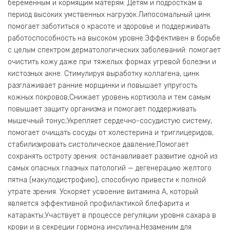
беременным и кормящим матерям. Детям и подросткам в
период высоких умственных нагрузок.Липосомальный цинк
помогает заботиться о красоте и здоровье и поддерживать
работоспособность на высоком уровне:Эффективен в борьбе
с целым спектром дерматологических заболеваний: помогает
очистить кожу даже при тяжелых формах угревой болезни и
кистозных акне. Стимулируя выработку коллагена, цинк
разглаживает ранние морщинки и повышает упругость
кожных покровов;Снижает уровень кортизола и тем самым
повышает защиту организма и помогает поддерживать
мышечный тонус;Укрепляет сердечно-сосудистую систему,
помогает очищать сосуды от холестерина и триглицеридов,
стабилизировать систолическое давление;Помогает
сохранять остроту зрения: останавливает развитие одной из
самых опасных глазных патологий — дегенерацию желтого
пятна (макулодистрофию), способную привести к полной
утрате зрения. Ускоряет усвоение витамина А, который
является эффективной профилактикой блефарита и
катаракты;Участвует в процессе регуляции уровня сахара в
крови и в секреции гормона инсулина;Незаменим для